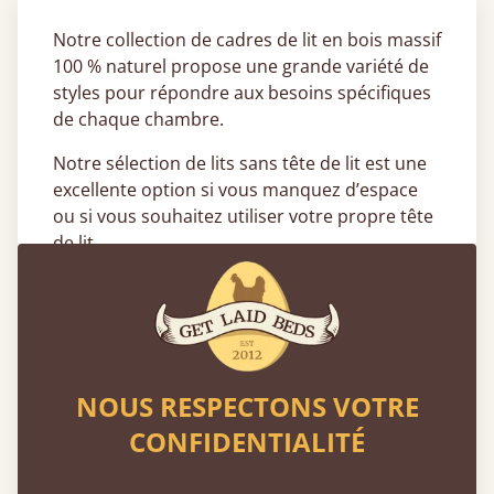
Notre collection de cadres de lit en bois massif
100 % naturel propose une grande variété de
styles pour répondre aux besoins spécifiques
de chaque chambre.
Notre sélection de lits sans tête de lit est une
excellente option si vous manquez d’espace
ou si vous souhaitez utiliser votre propre tête
de lit.
Quels styles de lits sans tête de lit
sont disponibles ?
Notre gamme de lits sans tête de lit se décline
en différentes tailles, finitions et styles, pour
NOUS RESPECTONS VOTRE
s’adapter à tous les goûts et à tous les
CONFIDENTIALITÉ
budgets.