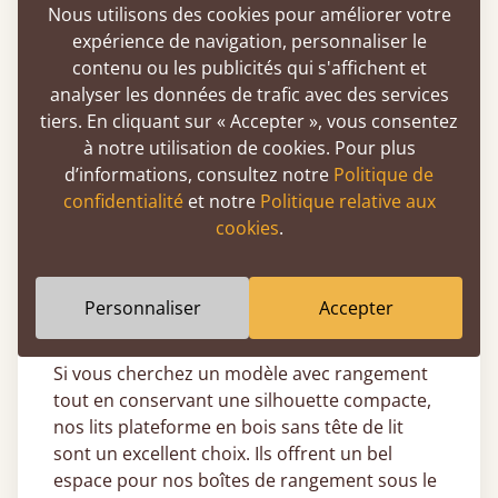
Du lit simple au super emperor, vous
Nous utilisons des cookies pour améliorer votre
trouverez un modèle adapté à vos besoins.
expérience de navigation, personnaliser le
contenu ou les publicités qui s'affichent et
Et si vous recherchez un lit totalement
analyser les données de trafic avec des services
personnalisé, notre service de fabrication sur
tiers. En cliquant sur « Accepter », vous consentez
mesure vous permet de choisir la taille exacte
à notre utilisation de cookies. Pour plus
qui correspond à votre espace nuit.
d’informations, consultez notre
Politique de
Sans tête de lit, nos lits bas en bois sont
confidentialité
et notre
Politique relative aux
idéaux pour les combles ou les chambres avec
cookies
.
plafonds bas, car ils s’installent près du sol et
optimisent la hauteur disponible. En les
plaçant contre un mur, vous gagnez encore
Personnaliser
Accepter
plus d’espace.
Si vous cherchez un modèle avec rangement
tout en conservant une silhouette compacte,
nos lits plateforme en bois sans tête de lit
sont un excellent choix. Ils offrent un bel
espace pour nos boîtes de rangement sous le