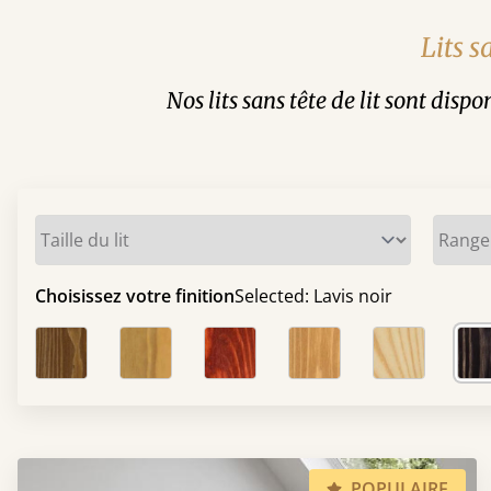
Lits s
Nos lits sans tête de lit sont disp
Choisissez votre finition
Selected:
Lavis noir
Grain de café
Miel satiné
Forêt rousse
Cannelle
Naturel
Lavis noir
Blanc doux
Gris doux
Lavis gris
Non traité
Chêne
Merisier
Érable
Hêtre
Frêne
Noyer
Sapelli
POPULAIRE