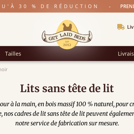
-
SQU'À 30 % DE RÉDUCTION
PREND
Liv
Tailles
Livrai
noir
Lits sans tête de lit
 amour à la main, en bois massif 100 % naturel, pour
e, nos cadres de lit sans tête de lit peuvent égalemen
notre service de fabrication sur mesure.