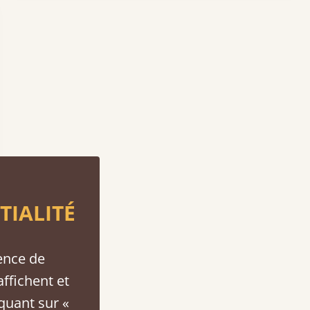
TIALITÉ
ence de
affichent et
iquant sur «