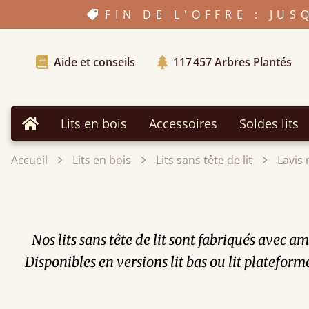
FIN DE L'OFFRE : JU
Aide et conseils
117 457
Arbres Plantés
Lits en bois
Accessoires
Soldes lits
Accueil
Accueil
Lits en bois
Lits sans tête de lit
Lavis 
Nos lits sans tête de lit sont fabriqués avec
Disponibles en versions lit bas ou lit plateform