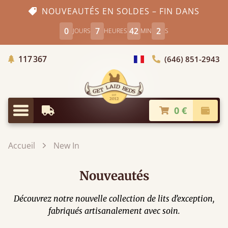
NOUVEAUTÉS EN SOLDES – FIN DANS
0
7
42
2
JOURS
HEURES
MIN
S
Arbres Plantés
117 367
(646) 851-2943
Choisir le pays
0 €
Livraison à partir de
Paiem
Menu
Accueil
New In
Nouveautés
Découvrez notre nouvelle collection de lits d’exception,
fabriqués artisanalement avec soin.