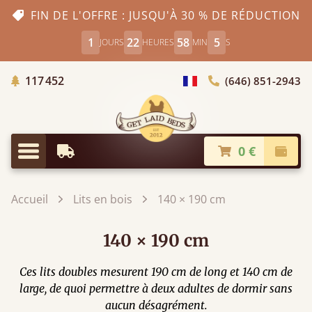
FIN DE L'OFFRE : JUSQU'À 30 % DE RÉDUCTION
1
22
58
3
JOURS
HEURES
MIN
S
Arbres Plantés
117 452
(646) 851-2943
Choisir le pays
0 €
Livraison à partir de
Paiem
Menu
Accueil
Lits en bois
140 × 190 cm
140 × 190 cm
Ces lits doubles mesurent 190 cm de long et 140 cm de
large, de quoi permettre à deux adultes de dormir sans
aucun désagrément.