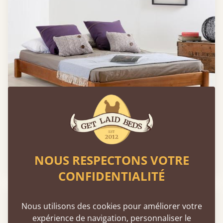
Lit plateforme bas (sans tête de lit)
NOUS RESPECTONS VOTRE
140 × 190 cm
555 €
CONFIDENTIALITÉ
LIVRAISON RAPIDE
Nous utilisons des cookies pour améliorer votre
expérience de navigation, personnaliser le