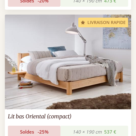
Soldes
-20%
140 × 190 cm
473 €
LIVRAISON RAPIDE
Lit bas Oriental (compact)
Soldes
-25%
140 × 190 cm
537 €