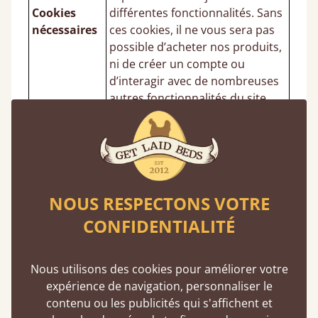
Cookies
différentes fonctionnalités. Sans
nécessaires
ces cookies, il ne vous sera pas
possible d’acheter nos produits,
ni de créer un compte ou
d’interagir avec de nombreuses
autres fonctionnalités du site.
Ces cookies aident à suivre vos
centres d’intérêt ainsi que les
pages que vous avez consultées
sur notre site Internet afin de
vous fournir une expérience
NOUS RESPECTONS VOTRE
Cookies
agréable. Ils mémorisent les
CONFIDENTIALITÉ
publicitaires
produits consultés. C’est la
raison pour laquelle vous êtes
susceptibles de voir des
Nous utilisons des cookies pour améliorer votre
publicités relatives à nos
expérience de navigation, personnaliser le
produits ou services sur d’autres
contenu ou les publicités qui s'affichent et
sites Internet.