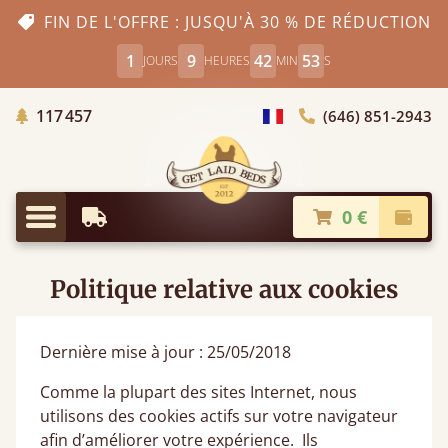
FIN DE L'OFFRE : JUSQU'À 30 % DE RÉDUCTION
1
9
42
52
JOURS
HEURES
MIN
S
Arbres Plantés
117 457
(646) 851-2943
Choisir le pays
0 €
Livraison à partir de
Paiem
Menu
Politique relative aux cookies
Dernière mise à jour : 25/05/2018
Comme la plupart des sites Internet, nous
utilisons des cookies actifs sur votre navigateur
afin d’améliorer votre expérience. Ils