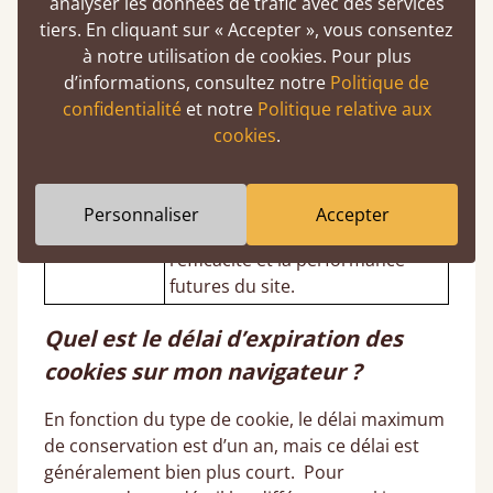
analyser les données de trafic avec des services
Ce type de cookie nous fournit
tiers. En cliquant sur « Accepter », vous consentez
des informations concernant
à notre utilisation de cookies. Pour plus
votre profil d’utilisateur. Par
d’informations, consultez notre
Politique de
exemple, le type d’appareil que
confidentialité
et notre
Politique relative aux
vous utilisez, les pages que vous
cookies
.
Cookies de
visitez et la façon dont vous
suivi
naviguez sur le site Internet. Cela
nous aide à mieux comprendre
Personnaliser
Accepter
notre clientèle et à améliorer
l’efficacité et la performance
futures du site.
Quel est le délai d’expiration des
cookies sur mon navigateur ?
En fonction du type de cookie, le délai maximum
de conservation est d’un an, mais ce délai est
généralement bien plus court. Pour