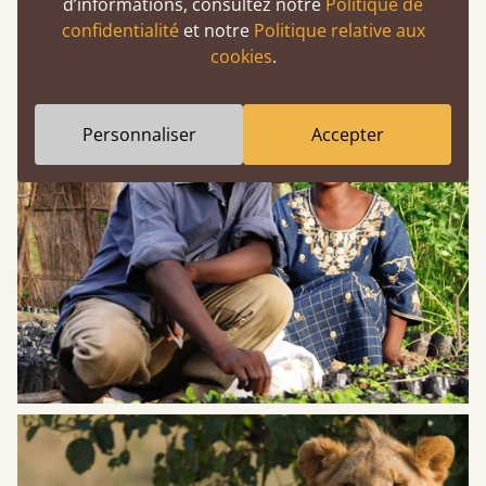
d’informations, consultez notre
Politique de
prospère.
confidentialité
et notre
Politique relative aux
cookies
.
Personnaliser
Accepter