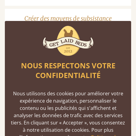
Créer des moyens de subsistance
Améliorer la vie des civils
De nombreuses communautés avec lesquelles l’ITF
travaille plantent des arbres fruitiers sur leurs
NOUS RESPECTONS VOTRE
petites exploitations ou dans leurs jardins. Les
mangues en sont un bon exemple. MADLACC,
CONFIDENTIALITÉ
partenaire local de la fondation en Ouganda,
plante des mangues, des avocats et des fruits du
Nous utilisons des cookies pour améliorer votre
jacquier pour ses cultures. Leurs arbres sont non
expérience de navigation, personnaliser le
seulement bénéfiques pour la terre, mais ils
contenu ou les publicités qui s'affichent et
constituent également une source de nutrition et
analyser les données de trafic avec des services
de revenus pour les familles. Les arbres jouent
tiers. En cliquant sur « Accepter », vous consentez
donc un rôle très important dans la création de
à notre utilisation de cookies. Pour plus
moyens de subsistance et d'une communauté