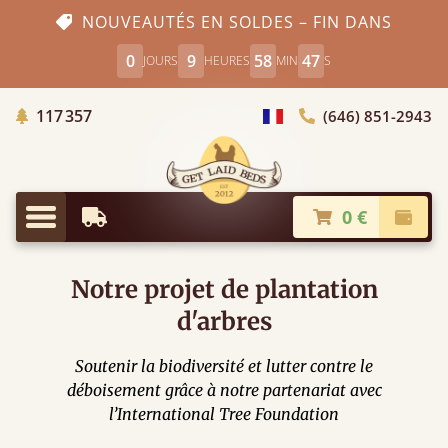
NOUVEAUTÉS EN SOLDES – FIN DANS
0
9
58
46
JOURS
HEURES
MIN
S
Arbres Plantés
117 357
(646) 851-2943
Choisir le pays
0 €
Livraison à partir de
Paiem
Menu
Notre projet de plantation
d'arbres
Soutenir la biodiversité et lutter contre le
déboisement grâce à notre partenariat avec
l’International Tree Foundation