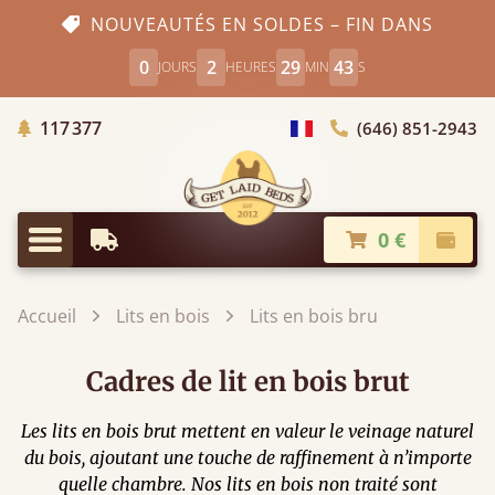
NOUVEAUTÉS EN SOLDES – FIN DANS
0
2
29
41
JOURS
HEURES
MIN
S
Arbres Plantés
117 377
(646) 851-2943
Choisir le pays
0 €
Livraison à partir de
Paiem
Menu
Accueil
Lits en bois
Lits en bois bru
Cadres de lit en bois brut
Les lits en bois brut mettent en valeur le veinage naturel
du bois, ajoutant une touche de raffinement à n’importe
quelle chambre. Nos lits en bois non traité sont