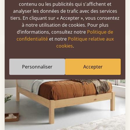
contenu ou les publicités qui s'affichent et
analyser les données de trafic avec des services
Lit bas Oriental
tiers. En cliquant sur « Accepter », vous consentez
à notre utilisation de cookies. Pour plus
Soldes
-25%
Dès
658 €
496 €
d’informations, consultez notre
Politique de
confidentialité
et notre
Politique relative aux
cookies
.
LIVRAISON RAPIDE
Personnaliser
Accepter