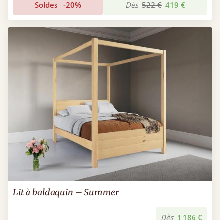
Soldes
-20%
Dès
522 €
419 €
Lit à baldaquin – Summer
Dès
1 186 €