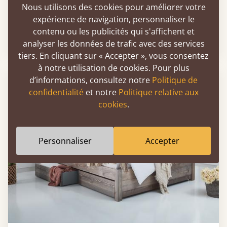
Nous utilisons des cookies pour améliorer votre
Lit de repos moderne Ohio
expérience de navigation, personnaliser le
contenu ou les publicités qui s'affichent et
Dès
576 €
analyser les données de trafic avec des services
tiers. En cliquant sur « Accepter », vous consentez
à notre utilisation de cookies. Pour plus
LIVRAISON RAPIDE
d’informations, consultez notre
Politique de
confidentialité
et notre
Politique relative aux
cookies
.
Personnaliser
Accepter