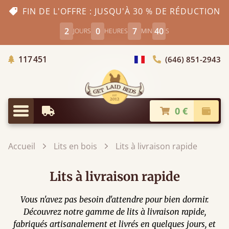
FIN DE L'OFFRE : JUSQU'À 30 % DE RÉDUCTION
2
0
7
38
JOURS
HEURES
MIN
S
Arbres Plantés
117 451
(646) 851-2943
Choisir le pays
0 €
Livraison à partir de
Paiem
Menu
Accueil
Lits en bois
Lits à livraison rapide
Lits à livraison rapide
Vous n'avez pas besoin d'attendre pour bien dormir.
Découvrez notre gamme de lits à livraison rapide,
fabriqués artisanalement et livrés en quelques jours, et