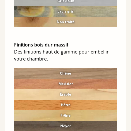
Gris doux
Lavis gris
Non traité
Finitions bois dur massif
Des finitions haut de gamme pour embellir
votre chambre.
Chêne
Merisier
Érable
Hêtre
Frêne
Noyer