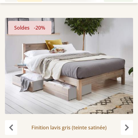
Soldes
-20%
Finition lavis gris (teinte satinée)
Précédent
Suiv