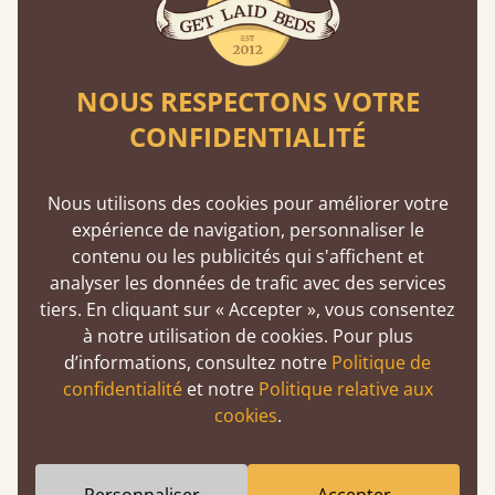
Nos bois tendres proviennent toujours de
forêts gérées de manière responsable et
respectent des normes de durabilité strictes.
NOUS RESPECTONS VOTRE
En savoir plus
CONFIDENTIALITÉ
Nous utilisons des cookies pour améliorer votre
expérience de navigation, personnaliser le
contenu ou les publicités qui s'affichent et
analyser les données de trafic avec des services
tiers. En cliquant sur « Accepter », vous consentez
Fabrication artisanale et européenne
à notre utilisation de cookies. Pour plus
Chaque lit est confectionné sur commande
d’informations, consultez notre
Politique de
avec soin, et une attention particulière est
confidentialité
et notre
Politique relative aux
portée à la qualité et à la rapidité de la
cookies
.
livraison. Nous livrons en France en quelques
jours seulement.