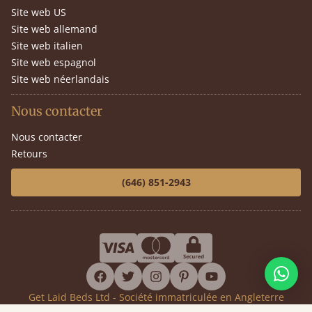
Site web US
Site web allemand
Site web italien
Site web espagnol
Site web néerlandais
Nous contacter
Nous contacter
Retours
(646) 851-2943
facebook
twitter
instagram
pinterest
youtube
Get Laid Beds Ltd - Société immatriculée en Angleterre
Numéro de société 7919911 - Numéro de TVA GB144399392