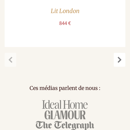
Lit London
844 €
Précédent
Suiv
Ces médias parlent de nous :