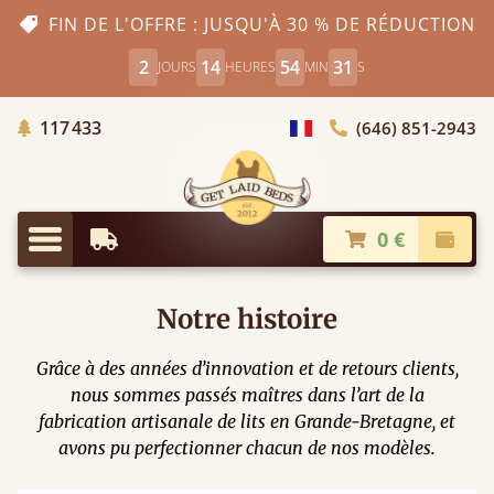
FIN DE L'OFFRE : JUSQU'À 30 % DE RÉDUCTION
2
14
54
30
JOURS
HEURES
MIN
S
Arbres Plantés
117 433
(646) 851-2943
Choisir le pays
0 €
Livraison à partir de
Paiem
Menu
Notre histoire
Grâce à des années d’innovation et de retours clients,
nous sommes passés maîtres dans l’art de la
fabrication artisanale de lits en Grande-Bretagne, et
avons pu perfectionner chacun de nos modèles.