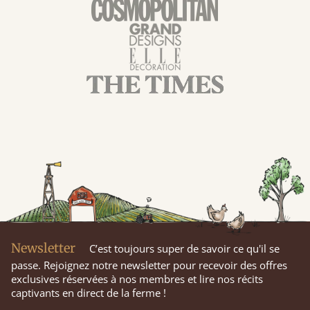
Newsletter
C’est toujours super de savoir ce qu'il se
passe. Rejoignez notre newsletter pour recevoir des offres
exclusives réservées à nos membres et lire nos récits
captivants en direct de la ferme !