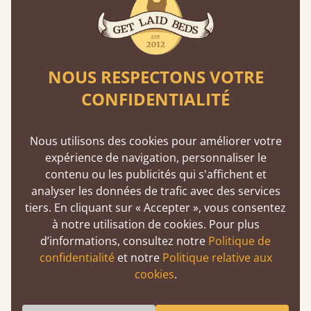
larges que les normes du secteur. Elles couvrent
70 % du sommier, assurant des fondations
robustes.
NOUS RESPECTONS VOTRE
CONFIDENTIALITÉ
En savoir plus
Nous utilisons des cookies pour améliorer votre
expérience de navigation, personnaliser le
Lits garantis 11 ans
contenu ou les publicités qui s'affichent et
analyser les données de trafic avec des services
Un délai à la mesure de notre confiance
tiers. En cliquant sur « Accepter », vous consentez
à notre utilisation de cookies. Pour plus
La qualité ne passe jamais à la trappe lors de notre
d’informations, consultez notre
Politique de
production. Contrairement à la plupart des
confidentialité
et notre
Politique relative aux
détaillants, nous pouvons prouver ce que nous
cookies
.
avançons concernant la durabilité de nos lits.
Le souci du détail fait partie intégrante de nos