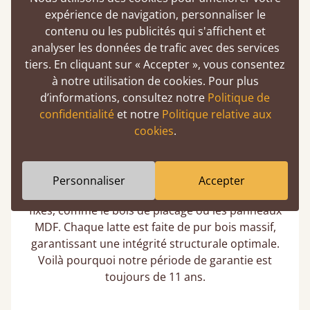
cadres, nous fournissons bien un renfort central
expérience de navigation, personnaliser le
pour les tailles « King » et supérieures, afin de
contenu ou les publicités qui s'affichent et
pouvoir supporter les matelas plus lourds.
analyser les données de trafic avec des services
tiers. En cliquant sur « Accepter », vous consentez
à notre utilisation de cookies. Pour plus
Lits garantis 11 ans
d’informations, consultez notre
Politique de
confidentialité
et notre
Politique relative aux
Des cadres en pur bois massif conçus par des experts
cookies
.
Le souci du détail est au cœur de notre travail,
même pour les parties les moins visibles. Nous
Personnaliser
Accepter
n’utilisons pas de bois bon marché pour nos lattes
fixes, comme le bois de placage ou les panneaux
MDF. Chaque latte est faite de pur bois massif,
garantissant une intégrité structurale optimale.
Voilà pourquoi notre période de garantie est
toujours de 11 ans.