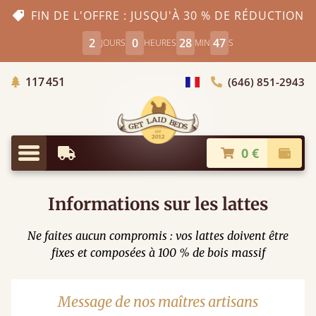
FIN DE L'OFFRE : JUSQU'À 30 % DE RÉDUCTION
2
0
28
46
JOURS
HEURES
MIN
S
Arbres Plantés
117 451
(646) 851-2943
Choisir le pays
0 €
Livraison à partir de
Paiem
Menu
Informations sur les lattes
Ne faites aucun compromis : vos lattes doivent être
fixes et composées à 100 % de bois massif
Message de nos maîtres artisans