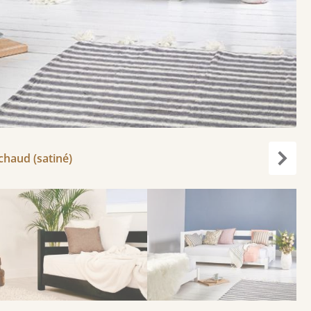
 chaud (satiné)
Suiva