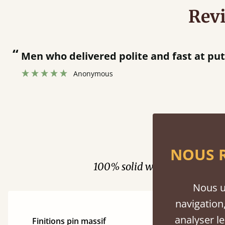
Rev
fast at putting bed together.
”
Fini
NOUS R
100% solid wood. Choose be
Nous u
navigation,
analyser le
Finitions pin massif