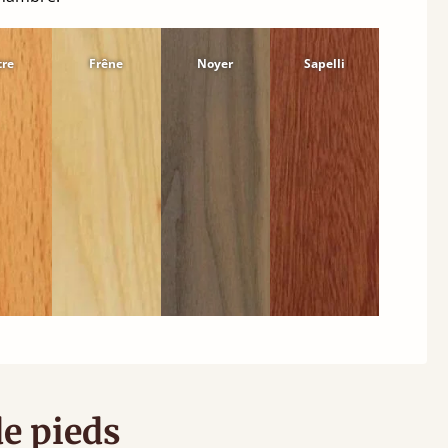
tre
Frêne
Noyer
Sapelli
de pieds