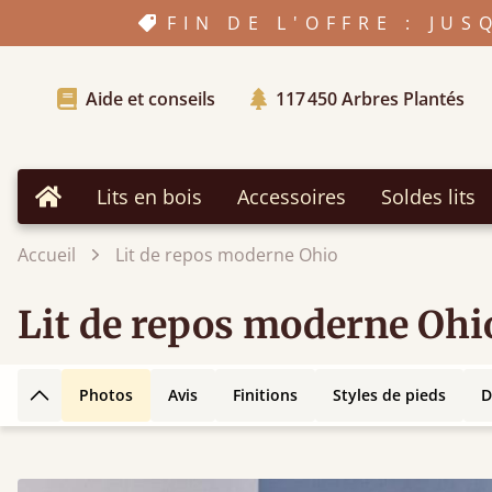
FIN DE L'OFFRE : JU
Aide et conseils
117 450
Arbres Plantés
Lits en bois
Accessoires
Soldes lits
Accueil
Accueil
Lit de repos moderne Ohio
Lit de repos moderne Ohi
Photos
Avis
Finitions
Styles de pieds
D
Retour en haut de la page