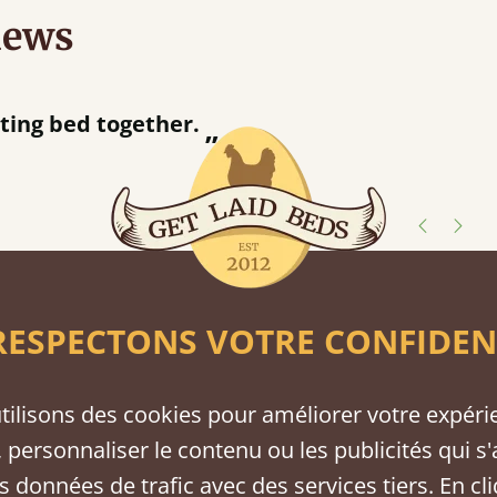
iews
“
Great bed - easy to assemble! Delivery was great and able to track items and was
contacted when they were half an
Justine Walker
tions
ESPECTONS VOTRE CONFIDEN
tween softwood or hardwood.
tilisons des cookies pour améliorer votre expéri
 personnaliser le contenu ou les publicités qui s'
s données de trafic avec des services tiers. En cl