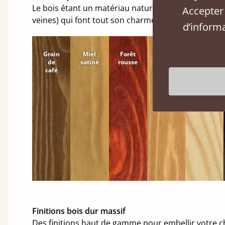
Le bois étant un matériau naturel et vivant, il ser
Accepter 
veines) qui font tout son charme.
d’inform
Grain
Miel
Forêt
Cannelle
Naturel
de
satiné
rousse
café
Finitions bois dur massif
Des finitions haut de gamme pour embellir votre 