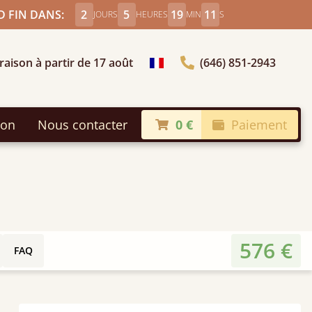
 FIN DANS:
2
5
19
9
JOURS
HEURES
MIN
S
raison à partir de 17 août
(646) 851-2943
Choisir le pays
son
Nous contacter
0 €
Paiement
576 €
FAQ