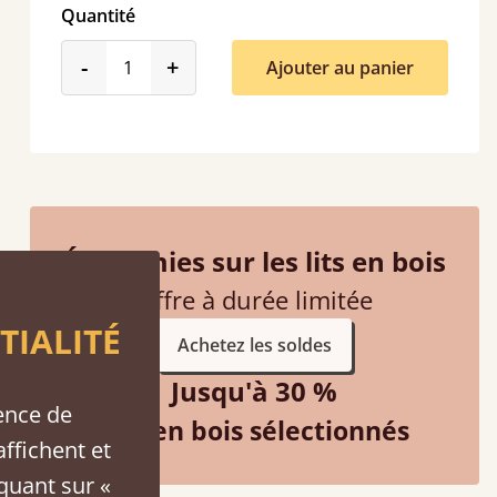
Quantité
product_form.decrease
product_form.increase
-
+
Ajouter au panier
 hour away!
Économies sur les lits en bois
Offre à durée limitée
TIALITÉ
Achetez les soldes
Jusqu'à 30 %
ence de
Lits en bois sélectionnés
affichent et
iquant sur «