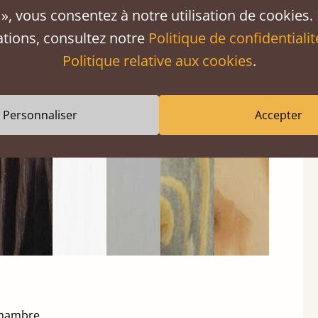
a marqué par de petites irrégularités (nœuds et
», vous consentez à notre utilisation de cookies.
ations, consultez notre
Politique de confidentialit
Politique relative aux cookies
.
Lavis
Blanc
Gris
Lavis
Non
noir
doux
doux
gris
traité
Personnaliser
Accepter
chambre.