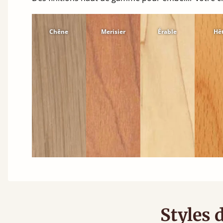
Chêne
Merisier
Érable
Hê
Styles 