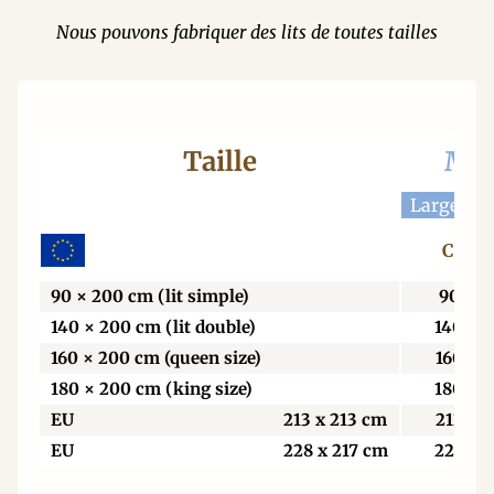
Nous pouvons fabriquer des lits de toutes tailles
Taille
Mat
Largeur 
Centi
90 × 200 cm (lit simple)
90
140 × 200 cm (lit double)
140
160 × 200 cm (queen size)
160
180 × 200 cm (king size)
180
EU
213 x 213 cm
213
EU
228 x 217 cm
229