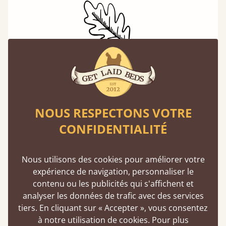
Un choix écoresponsable
Acheter un lit en bois est un choix durable.
Nos bois tendres proviennent toujours de
NOUS RESPECTONS VOTRE
forêts gérées de manière responsable et
respectent des normes de durabilité strictes.
CONFIDENTIALITÉ
En savoir plus
Nous utilisons des cookies pour améliorer votre
expérience de navigation, personnaliser le
contenu ou les publicités qui s'affichent et
analyser les données de trafic avec des services
tiers. En cliquant sur « Accepter », vous consentez
à notre utilisation de cookies. Pour plus