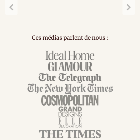
Précédent
Suiv
Ces médias parlent de nous :