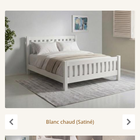
Blanc chaud (Satiné)
Précédent
Suiv