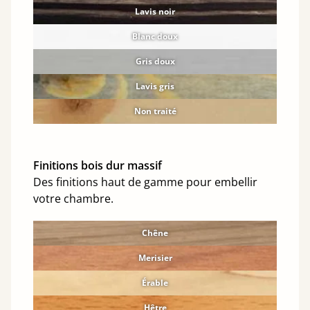
Lavis noir
Blanc doux
Gris doux
Lavis gris
Non traité
Finitions bois dur massif
Des finitions haut de gamme pour embellir
votre chambre.
Chêne
Merisier
Érable
Hêtre