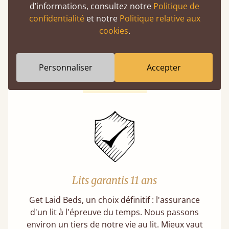
d’informations, consultez notre
Politique de
De l'atelier à votre chambre
confidentialité
et notre
Politique relative aux
Un produit de qualité premium peut tout à fait
cookies
.
être abordable si vous l'achetez directement
auprès des fabricants. Sans intermédiaires,
vous réalisez des économies.
Personnaliser
Accepter
En savoir plus
Lits garantis 11 ans
Get Laid Beds, un choix définitif : l'assurance
d'un lit à l'épreuve du temps. Nous passons
environ un tiers de notre vie au lit. Mieux vaut