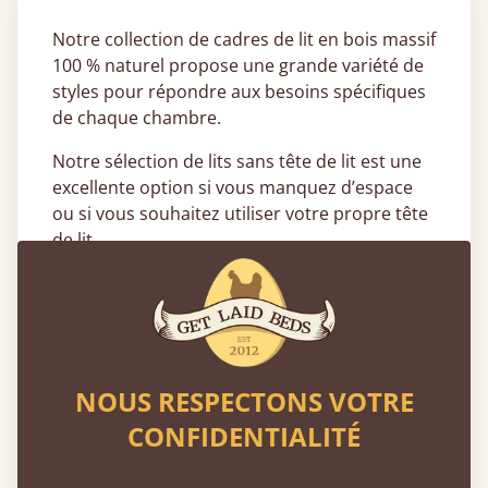
Notre collection de cadres de lit en bois massif
100 % naturel propose une grande variété de
styles pour répondre aux besoins spécifiques
de chaque chambre.
Notre sélection de lits sans tête de lit est une
excellente option si vous manquez d’espace
ou si vous souhaitez utiliser votre propre tête
de lit.
Quels styles de lits sans tête de lit
sont disponibles ?
Notre gamme de lits sans tête de lit se décline
en différentes tailles, finitions et styles, pour
NOUS RESPECTONS VOTRE
s’adapter à tous les goûts et à tous les
CONFIDENTIALITÉ
budgets.