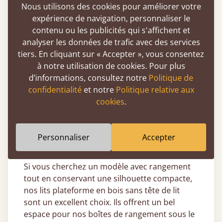
Du lit simple au super emperor, vous
Nous utilisons des cookies pour améliorer votre
trouverez un modèle adapté à vos besoins.
expérience de navigation, personnaliser le
contenu ou les publicités qui s'affichent et
Et si vous recherchez un lit totalement
analyser les données de trafic avec des services
personnalisé, notre service de fabrication sur
tiers. En cliquant sur « Accepter », vous consentez
mesure vous permet de choisir la taille exacte
à notre utilisation de cookies. Pour plus
qui correspond à votre espace nuit.
d’informations, consultez notre
Politique de
Sans tête de lit, nos lits bas en bois sont
confidentialité
et notre
Politique relative aux
idéaux pour les combles ou les chambres avec
cookies
.
plafonds bas, car ils s’installent près du sol et
optimisent la hauteur disponible. En les
plaçant contre un mur, vous gagnez encore
Personnaliser
Accepter
plus d’espace.
Si vous cherchez un modèle avec rangement
tout en conservant une silhouette compacte,
nos lits plateforme en bois sans tête de lit
sont un excellent choix. Ils offrent un bel
espace pour nos boîtes de rangement sous le