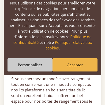
Du lit simple au super emperor, vous
Nous utilisons des cookies pour améliorer votre
trouverez un modèle adapté à vos besoins.
expérience de navigation, personnaliser le
contenu ou les publicités qui s'affichent et
Et si vous recherchez un lit totalement
analyser les données de trafic avec des services
personnalisé, notre service de fabrication sur
tiers. En cliquant sur « Accepter », vous consentez
mesure vous permet de choisir la taille exacte
à notre utilisation de cookies. Pour plus
qui correspond à votre espace nuit.
d’informations, consultez notre
Politique de
Sans tête de lit, nos lits bas en bois sont
confidentialité
et notre
Politique relative aux
idéaux pour les combles ou les chambres avec
cookies
.
plafonds bas, car ils s’installent près du sol et
optimisent la hauteur disponible. En les
plaçant contre un mur, vous gagnez encore
Personnaliser
Accepter
plus d’espace.
Si vous cherchez un modèle avec rangement
tout en conservant une silhouette compacte,
nos lits plateforme en bois sans tête de lit
sont un excellent choix. Ils offrent un bel
espace pour nos boîtes de rangement sous le