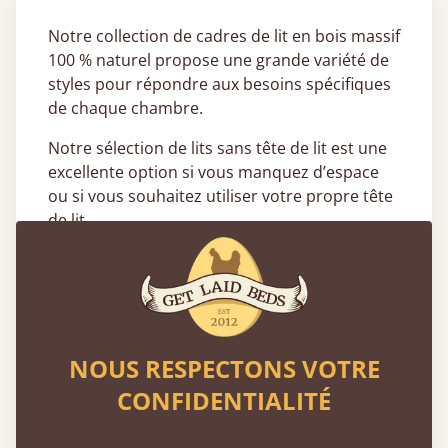
Notre collection de cadres de lit en bois massif
100 % naturel propose une grande variété de
styles pour répondre aux besoins spécifiques
de chaque chambre.
Notre sélection de lits sans tête de lit est une
excellente option si vous manquez d’espace
ou si vous souhaitez utiliser votre propre tête
de lit.
Quels styles de lits sans tête de lit
sont disponibles ?
Notre gamme de lits sans tête de lit se décline
en différentes tailles, finitions et styles, pour
NOUS RESPECTONS VOTRE
s’adapter à tous les goûts et à tous les
CONFIDENTIALITÉ
budgets.