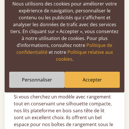
Du lit simple au super emperor, vous
Nous utilisons des cookies pour améliorer votre
trouverez un modèle adapté à vos besoins.
expérience de navigation, personnaliser le
contenu ou les publicités qui s'affichent et
Et si vous recherchez un lit totalement
analyser les données de trafic avec des services
personnalisé, notre service de fabrication sur
tiers. En cliquant sur « Accepter », vous consentez
mesure vous permet de choisir la taille exacte
à notre utilisation de cookies. Pour plus
qui correspond à votre espace nuit.
d’informations, consultez notre
Politique de
Sans tête de lit, nos lits bas en bois sont
confidentialité
et notre
Politique relative aux
idéaux pour les combles ou les chambres avec
cookies
.
plafonds bas, car ils s’installent près du sol et
optimisent la hauteur disponible. En les
plaçant contre un mur, vous gagnez encore
Personnaliser
Accepter
plus d’espace.
Si vous cherchez un modèle avec rangement
tout en conservant une silhouette compacte,
nos lits plateforme en bois sans tête de lit
sont un excellent choix. Ils offrent un bel
espace pour nos boîtes de rangement sous le