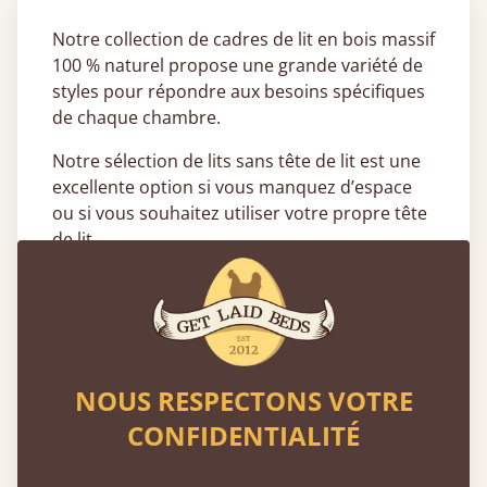
Notre collection de cadres de lit en bois massif
100 % naturel propose une grande variété de
styles pour répondre aux besoins spécifiques
de chaque chambre.
Notre sélection de lits sans tête de lit est une
excellente option si vous manquez d’espace
ou si vous souhaitez utiliser votre propre tête
de lit.
Quels styles de lits sans tête de lit
sont disponibles ?
Notre gamme de lits sans tête de lit se décline
en différentes tailles, finitions et styles, pour
NOUS RESPECTONS VOTRE
s’adapter à tous les goûts et à tous les
CONFIDENTIALITÉ
budgets.