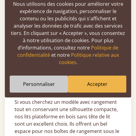
Du lit simple au super emperor, vous
Nous utilisons des cookies pour améliorer votre
trouverez un modèle adapté à vos besoins.
expérience de navigation, personnaliser le
contenu ou les publicités qui s'affichent et
Et si vous recherchez un lit totalement
analyser les données de trafic avec des services
personnalisé, notre service de fabrication sur
tiers. En cliquant sur « Accepter », vous consentez
mesure vous permet de choisir la taille exacte
à notre utilisation de cookies. Pour plus
qui correspond à votre espace nuit.
d’informations, consultez notre
Politique de
Sans tête de lit, nos lits bas en bois sont
confidentialité
et notre
Politique relative aux
idéaux pour les combles ou les chambres avec
cookies
.
plafonds bas, car ils s’installent près du sol et
optimisent la hauteur disponible. En les
plaçant contre un mur, vous gagnez encore
Personnaliser
Accepter
plus d’espace.
Si vous cherchez un modèle avec rangement
tout en conservant une silhouette compacte,
nos lits plateforme en bois sans tête de lit
sont un excellent choix. Ils offrent un bel
espace pour nos boîtes de rangement sous le