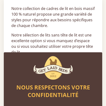
Notre collection de cadres de lit en bois massif
100 % naturel propose une grande variété de
styles pour répondre aux besoins spécifiques
de chaque chambre.
Notre sélection de lits sans tête de lit est une
excellente option si vous manquez d’espace
ou si vous souhaitez utiliser votre propre tête
de lit.
Quels styles de lits sans tête de lit
sont disponibles ?
Notre gamme de lits sans tête de lit se décline
en différentes tailles, finitions et styles, pour
NOUS RESPECTONS VOTRE
s’adapter à tous les goûts et à tous les
CONFIDENTIALITÉ
budgets.