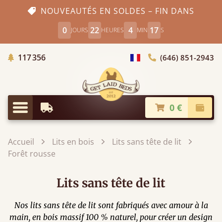
NOUVEAUTÉS EN SOLDES – FIN DANS
0
22
4
16
JOURS
HEURES
MIN
S
Arbres Plantés
117 356
(646) 851-2943
Choisir le pays
0 €
Livraison à partir de
Paiem
Menu
Accueil
Lits en bois
Lits sans tête de lit
Forêt rousse
Lits sans tête de lit
Nos lits sans tête de lit sont fabriqués avec amour à la
main, en bois massif 100 % naturel, pour créer un design