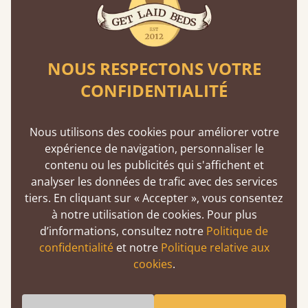
Qui vous a fait croire que les lattes souples
étaient mieux ? Nous vous expliquons
pourquoi c'est faux.
En savoir plus
NOUS RESPECTONS VOTRE
CONFIDENTIALITÉ
Nous utilisons des cookies pour améliorer votre
expérience de navigation, personnaliser le
contenu ou les publicités qui s'affichent et
analyser les données de trafic avec des services
Assemblage à tenon et à mortaise
tiers. En cliquant sur « Accepter », vous consentez
à notre utilisation de cookies. Pour plus
Cette technique de menuiserie existe depuis
d’informations, consultez notre
Politique de
2500 av. J.-C. Une méthode éprouvée
confidentialité
et notre
Politique relative aux
garantissant solidité et durabilité.
cookies
.