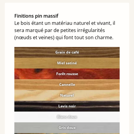
Finitions pin massif
Le bois étant un matériau naturel et vivant, il
sera marqué par de petites irrégularités
(nœuds et veines) qui font tout son charme.
Grain de café
Miel satiné
Forêt rousse
Cannelle
Naturel
Lavis noir
Blanc doux
Gris doux