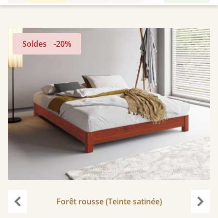
Soldes
-20%
Forêt rousse (Teinte satinée)
Précédent
Suiv