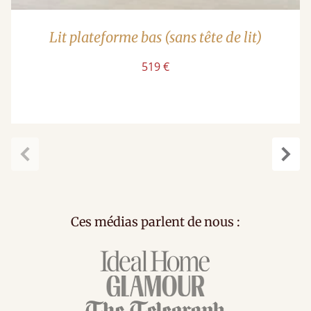
Lit plateforme bas (sans tête de lit)
519 €
Précédent
Suiv
Ces médias parlent de nous :