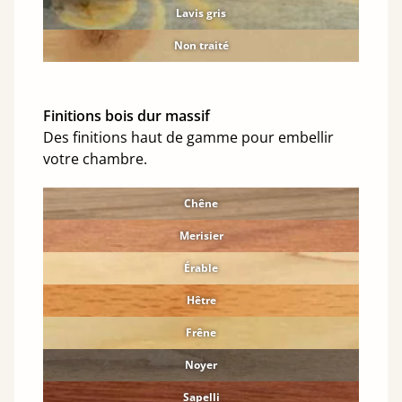
Lavis gris
Non traité
Finitions bois dur massif
Des finitions haut de gamme pour embellir
votre chambre.
Chêne
Merisier
Érable
Hêtre
Frêne
Noyer
Sapelli