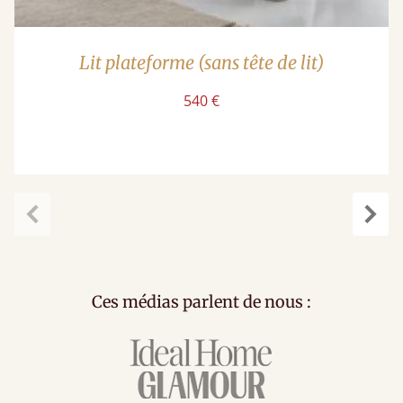
Lit plateforme (sans tête de lit)
540 €
Précédent
Suiv
Ces médias parlent de nous :