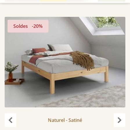
Soldes
-20%
Naturel - Satiné
Précédent
Suiv