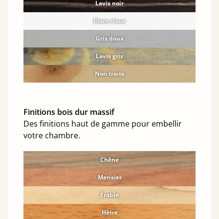
Lavis noir
Blanc doux
Gris doux
Lavis gris
Non traité
Finitions bois dur massif
Des finitions haut de gamme pour embellir
votre chambre.
Chêne
Merisier
Érable
Hêtre