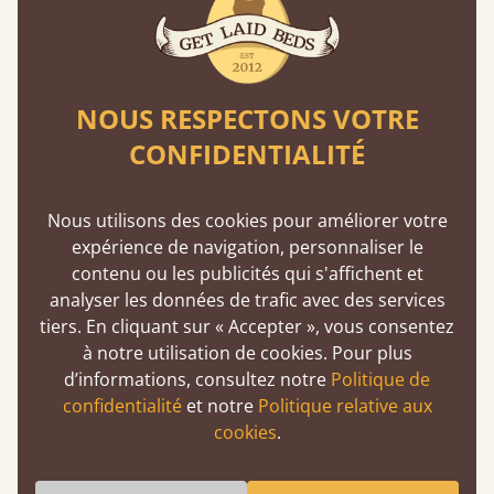
Lits garantis 11 ans
Get Laid Beds, un choix définitif : l'assurance
d'un lit à l'épreuve du temps. Nous passons
environ un tiers de notre vie au lit. Mieux vaut
NOUS RESPECTONS VOTRE
donc qu’il soit fait pour durer.
CONFIDENTIALITÉ
En savoir plus
Nous utilisons des cookies pour améliorer votre
expérience de navigation, personnaliser le
contenu ou les publicités qui s'affichent et
analyser les données de trafic avec des services
tiers. En cliquant sur « Accepter », vous consentez
à notre utilisation de cookies. Pour plus
De l'atelier à votre chambre
d’informations, consultez notre
Politique de
confidentialité
et notre
Politique relative aux
Un produit de qualité premium peut tout à fait
cookies
.
être abordable si vous l'achetez directement
auprès des fabricants. Sans intermédiaires,
vous réalisez des économies.