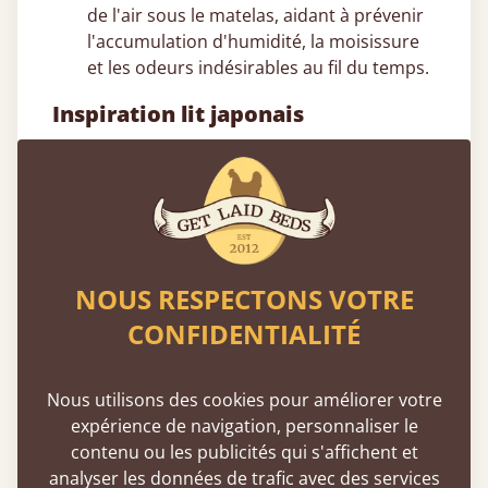
de l'air sous le matelas, aidant à prévenir
l'accumulation d'humidité, la moisissure
et les odeurs indésirables au fil du temps.
Inspiration lit japonais
Décoration dans les chambres
mansardées
– Un cadre de lit japonais
bas est idéal pour les lofts ou les combles,
aidant à maximiser la hauteur sous
plafond tout en conservant un aspect
propre et cohérent.
NOUS RESPECTONS VOTRE
Design de chambre minimaliste
– Un lit
CONFIDENTIALITÉ
bois japonais se marie naturellement avec
des tons neutres et des agencements
épurés pour une esthétique minimaliste
Nous utilisons des cookies pour améliorer votre
apaisante.
expérience de navigation, personnaliser le
Pourquoi les lits japonais sont-ils bas ?
contenu ou les publicités qui s'affichent et
– Le couchage traditionnel au niveau du
analyser les données de trafic avec des services