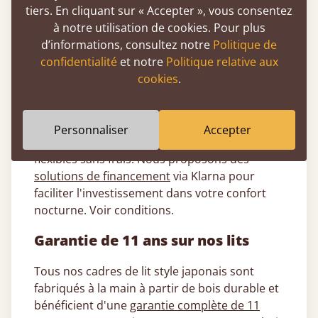
sol favorise la simplicité, l'efficacité de
tiers. En cliquant sur « Accepter », vous consentez
l'espace et une connexion plus étroite
à notre utilisation de cookies. Pour plus
avec le flux naturel de la pièce.
d’informations, consultez notre
Politique de
confidentialité
et notre
Politique relative aux
Options de paiement flexibles à 0
cookies
.
%
Échelonnez le coût de votre nouveau lit
Personnaliser
Accepter
japonais grâce à nos options de paiement
flexibles sans frais. Nous proposons des
solutions de financement
via Klarna pour
faciliter l'investissement dans votre confort
nocturne. Voir conditions.
Garantie de 11 ans sur nos lits
Tous nos cadres de lit style japonais sont
fabriqués à la main à partir de bois durable et
bénéficient d'une
garantie complète de 11