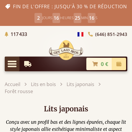
FIN DE L'OFFRE : JUSQU'À 30 % DE RÉDUCTION
2
16
25
15
JOURS
HEURES
MIN
S
Arbres Plantés
117 433
(646) 851-2943
Choisir le pays
0 €
Livraison à partir de
Paiem
Menu
Accueil
Lits en bois
Lits japonais
Forêt rousse
Lits japonais
Conçu avec un profil bas et des lignes épurées, chaque lit
style japonais allie esthétique minimaliste et aspect