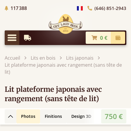
Arbres Plantés
117 388
(646) 851-2943
Choisir le pays
0 €
Livraison à partir de
Paiem
Menu
Accueil
Lits en bois
Lits japonais
Lit plateforme japonais avec rangement (sans tête de
lit)
Lit plateforme japonais avec
rangement (sans tête de lit)
750 €
Photos
Finitions
Design 3D
Caractéristiqu
Retour en haut de la page