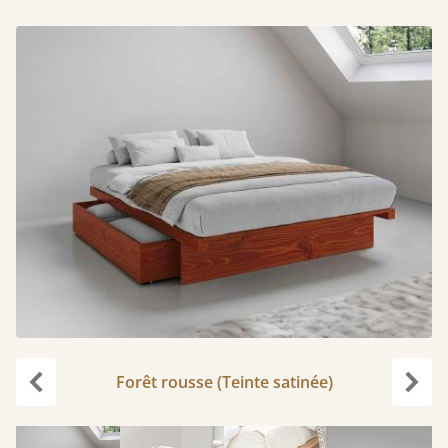
Forêt rousse (Teinte satinée)
Précédent
Suiv