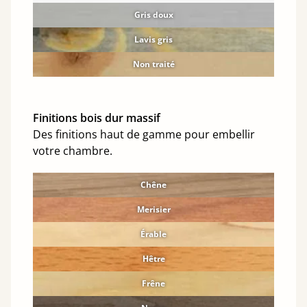
Gris doux
Lavis gris
Non traité
Finitions bois dur massif
Des finitions haut de gamme pour embellir
votre chambre.
Chêne
Merisier
Érable
Hêtre
Frêne