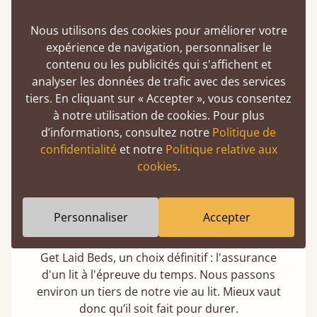
Acheter un lit en bois est un choix durable.
Nous utilisons des cookies pour améliorer votre
Nos bois tendres proviennent toujours de
expérience de navigation, personnaliser le
forêts gérées de manière responsable et
contenu ou les publicités qui s'affichent et
respectent des normes de durabilité strictes.
analyser les données de trafic avec des services
En savoir plus
tiers. En cliquant sur « Accepter », vous consentez
à notre utilisation de cookies. Pour plus
d’informations, consultez notre
Politique de
confidentialité
et notre
Politique relative aux
cookies
.
Personnaliser
Accepter
Lits garantis 11 ans
Get Laid Beds, un choix définitif : l'assurance
d'un lit à l'épreuve du temps. Nous passons
environ un tiers de notre vie au lit. Mieux vaut
donc qu’il soit fait pour durer.