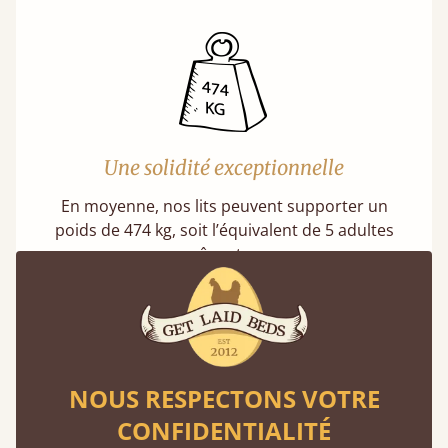
Une solidité exceptionnelle
En moyenne, nos lits peuvent supporter un
poids de 474 kg, soit l’équivalent de 5 adultes
en même temps.
NOUS RESPECTONS VOTRE
CONFIDENTIALITÉ
Un choix écoresponsable