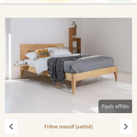
Pieds effilés
Frêne massif (satiné)
Précédent
Suiv