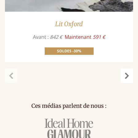
Lit Oxford
Avant :
842 €
Maintenant
591 €
SOLDES -30%
Précédent
Suiv
Ces médias parlent de nous :