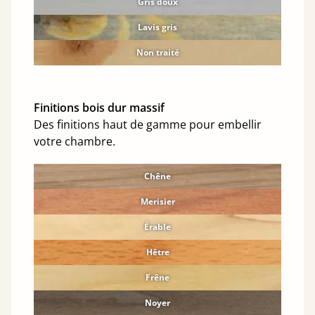
Gris doux
Lavis gris
Non traité
Finitions bois dur massif
Des finitions haut de gamme pour embellir
votre chambre.
Chêne
Merisier
Érable
Hêtre
Frêne
Noyer