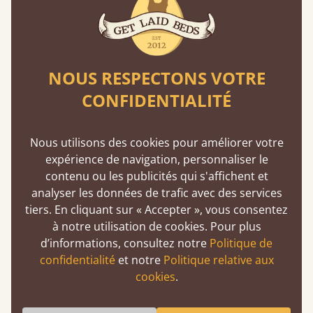
Get Laid Beds, un choix définitif : l'assurance
d'un lit à l'épreuve du temps. Nous passons
environ un tiers de notre vie au lit. Mieux vaut
donc qu’il soit fait pour durer.
NOUS RESPECTONS VOTRE
En savoir plus
CONFIDENTIALITÉ
Nous utilisons des cookies pour améliorer votre
expérience de navigation, personnaliser le
contenu ou les publicités qui s'affichent et
analyser les données de trafic avec des services
tiers. En cliquant sur « Accepter », vous consentez
De l'atelier à votre chambre
à notre utilisation de cookies. Pour plus
d’informations, consultez notre
Politique de
Un produit de qualité premium peut tout à fait
confidentialité
et notre
Politique relative aux
être abordable si vous l'achetez directement
cookies
.
auprès des fabricants. Sans intermédiaires,
vous réalisez des économies.