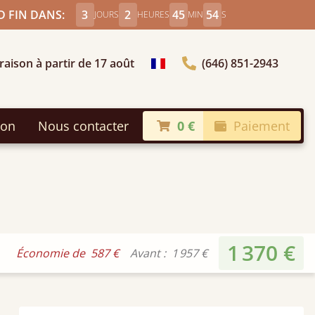
 FIN DANS:
3
2
45
52
JOURS
HEURES
MIN
S
raison à partir de 17 août
(646) 851-2943
Choisir le pays
son
Nous contacter
0 €
Paiement
1 370 €
Économie de
587 €
Avant :
1 957 €
FAQ