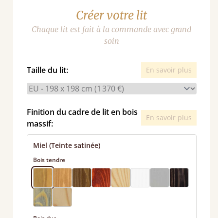
Créer votre lit
Chaque lit est fait à la commande avec grand
soin
Taille du lit:
En savoir plus
Finition du cadre de lit en bois
En savoir plus
massif:
Miel (Teinte satinée)
Bois tendre