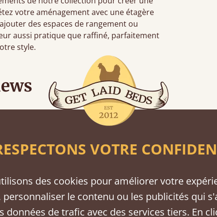
éléments de notre collection pour créer une
étez votre aménagement avec une étagère
 d’ajouter des espaces de rangement ou
ieur aussi pratique que raffiné, parfaitement
otre style.
iews
“
Great bed - easy to assemble! Delivery was great and able to track items and was
contacted when they were hal
ESPECTONS VOTRE CONFIDEN
Justine Walker
tilisons des cookies pour améliorer votre expéri
 personnaliser le contenu ou les publicités qui s'
tions
s données de trafic avec des services tiers. En cl