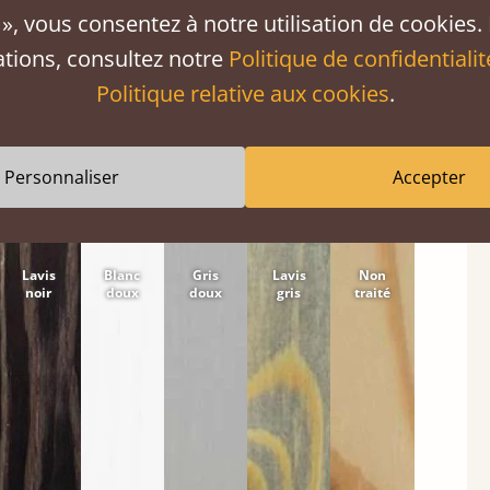
», vous consentez à notre utilisation de cookies.
tween softwood or hardwood.
ations, consultez notre
Politique de confidentialit
Politique relative aux cookies
.
a marqué par de petites irrégularités (nœuds et
Personnaliser
Accepter
Lavis
Blanc
Gris
Lavis
Non
noir
doux
doux
gris
traité