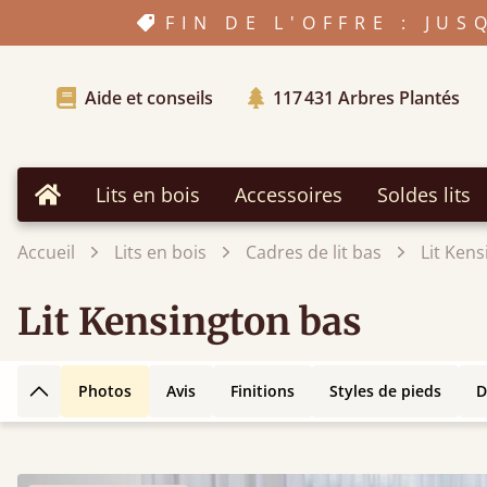
FIN DE L'OFFRE : JU
Aide et conseils
117 431
Arbres Plantés
Lits en bois
Accessoires
Soldes lits
Accueil
Accueil
Lits en bois
Cadres de lit bas
Lit Ken
Lit Kensington bas
Photos
Avis
Finitions
Styles de pieds
D
Retour en haut de la page