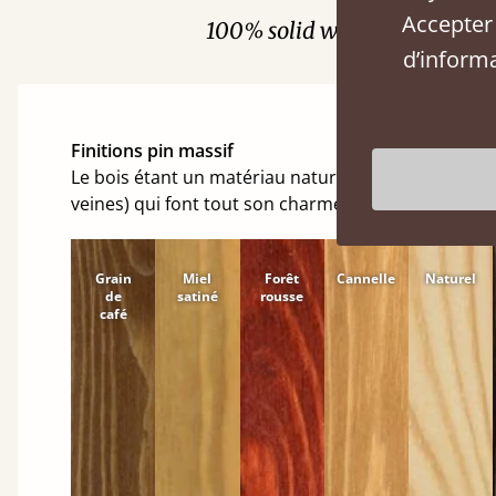
Accepter 
100% solid wood. Choose be
d’inform
Finitions pin massif
Le bois étant un matériau naturel et vivant, il ser
veines) qui font tout son charme.
Grain
Miel
Forêt
Cannelle
Naturel
de
satiné
rousse
café