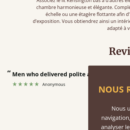
Associez le lit Kensington bas à d’autres 
chambre harmonieuse et élégante. Compl
échelle ou une étagère flottante afin
d’exposition. Vous obtiendrez ainsi un intér
adapté à v
Rev
 and fast at putting bed together.
”
NOUS R
Nous u
navigation,
Fini
analyser le