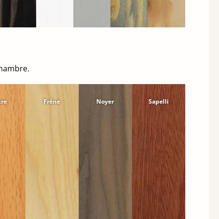
chambre.
tre
Frêne
Noyer
Sapelli