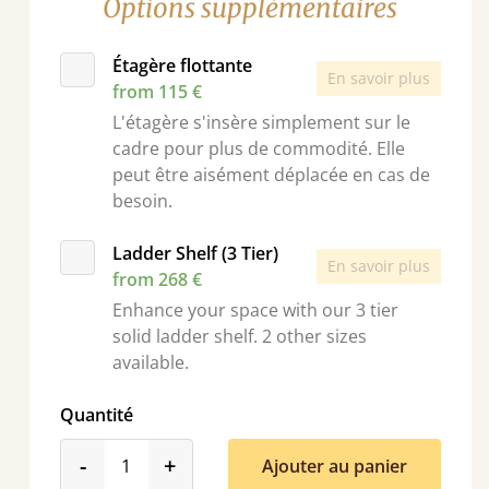
Options supplémentaires
Étagère flottante
En savoir plus
from 115 €
L'étagère s'insère simplement sur le
cadre pour plus de commodité. Elle
peut être aisément déplacée en cas de
besoin.
Ladder Shelf (3 Tier)
En savoir plus
from 268 €
Enhance your space with our 3 tier
solid ladder shelf. 2 other sizes
available.
Quantité
product_form.decrease
product_form.increase
-
+
Ajouter au panier