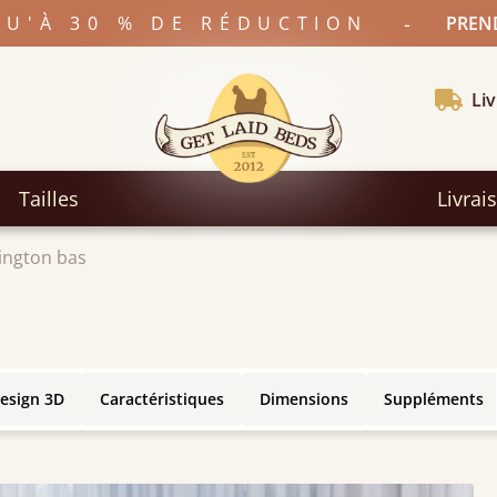
-
SQU'À 30 % DE RÉDUCTION
PREND
Liv
Tailles
Livrai
sington bas
esign 3D
Caractéristiques
Dimensions
Suppléments