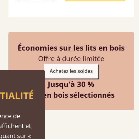
Économies sur les lits en bois
Offre à durée limitée
Achetez les soldes
Jusqu'à 30 %
f an hour away!
TIALITÉ
Lits en bois sélectionnés
ence de
affichent et
iquant sur «