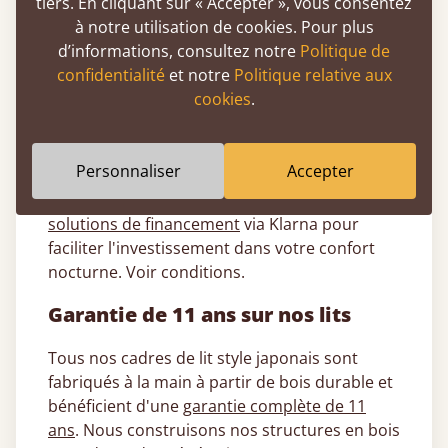
tiers. En cliquant sur « Accepter », vous consentez
l'espace et une connexion plus étroite
à notre utilisation de cookies. Pour plus
avec le flux naturel de la pièce.
d’informations, consultez notre
Politique de
confidentialité
et notre
Politique relative aux
Options de paiement flexibles à 0
cookies
.
%
Échelonnez le coût de votre nouveau lit
Personnaliser
Accepter
japonais grâce à nos options de paiement
flexibles sans frais. Nous proposons des
solutions de financement
via Klarna pour
faciliter l'investissement dans votre confort
nocturne. Voir conditions.
Garantie de 11 ans sur nos lits
Tous nos cadres de lit style japonais sont
fabriqués à la main à partir de bois durable et
bénéficient d'une
garantie complète de 11
ans
. Nous construisons nos structures en bois