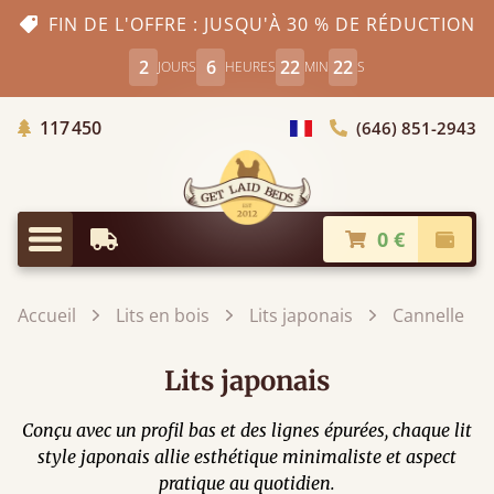
FIN DE L'OFFRE : JUSQU'À 30 % DE RÉDUCTION
2
6
22
21
JOURS
HEURES
MIN
S
Arbres Plantés
117 450
(646) 851-2943
Choisir le pays
0 €
Livraison à partir de
Paiem
Menu
Accueil
Lits en bois
Lits japonais
Cannelle
Lits japonais
Conçu avec un profil bas et des lignes épurées, chaque lit
style japonais allie esthétique minimaliste et aspect
pratique au quotidien.