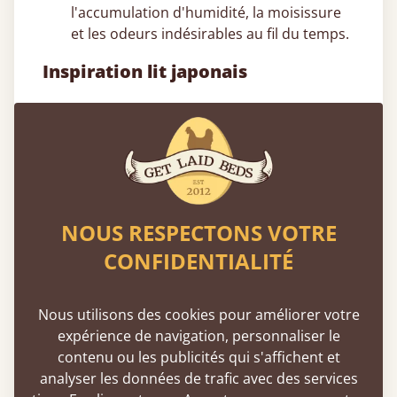
l'accumulation d'humidité, la moisissure
et les odeurs indésirables au fil du temps.
Inspiration lit japonais
Décoration dans les chambres
mansardées
– Un cadre de lit japonais
bas est idéal pour les lofts ou les combles,
aidant à maximiser la hauteur sous
plafond tout en conservant un aspect
propre et cohérent.
NOUS RESPECTONS VOTRE
Design de chambre minimaliste
– Un lit
CONFIDENTIALITÉ
bois japonais se marie naturellement avec
des tons neutres et des agencements
épurés pour une esthétique minimaliste
Nous utilisons des cookies pour améliorer votre
apaisante.
expérience de navigation, personnaliser le
Pourquoi les lits japonais sont-ils bas ?
contenu ou les publicités qui s'affichent et
– Le couchage traditionnel au niveau du
analyser les données de trafic avec des services
sol favorise la simplicité, l'efficacité de