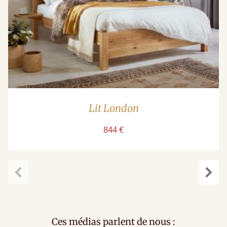
Lit London
844 €
Précédent
Suiv
Ces médias parlent de nous :