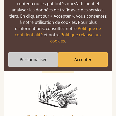
contenu ou les publicités qui s'affichent et
analyser les données de trafic avec des services
tiers. En cliquant sur « Accepter », vous consentez
à notre utilisation de cookies. Pour plus
d’informations, consultez notre
Politique de
Lits garantis 11 ans
confidentialité
et notre
Politique relative aux
cookies
.
Get Laid Beds, un choix définitif : l'assurance
d'un lit à l'épreuve du temps. Nous passons
environ un tiers de notre vie au lit. Mieux vaut
Personnaliser
Accepter
donc qu’il soit fait pour durer.
En savoir plus