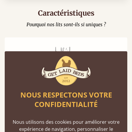
Caractéristiques
Pourquoi nos lits sont-ils si uniques ?
Assemblage à tenon et à mortaise
NOUS RESPECTONS VOTRE
Cette technique de menuiserie existe depuis
CONFIDENTIALITÉ
2500 av. J.-C. Une méthode éprouvée
garantissant solidité et durabilité.
Nous utilisons des cookies pour améliorer votre
expérience de navigation, personnaliser le