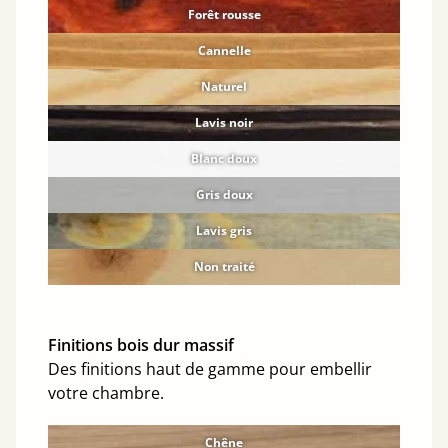
Forêt rousse
Cannelle
Naturel
Lavis noir
Blanc doux
Gris doux
Lavis gris
Non traité
Finitions bois dur massif
Des finitions haut de gamme pour embellir
votre chambre.
Chêne