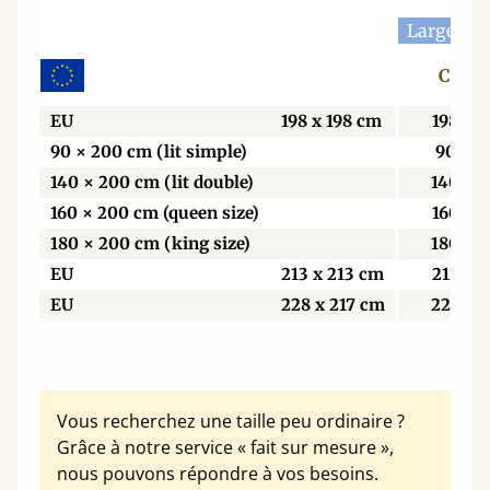
Largeur 
Centi
EU
198 x 198 cm
198
90 × 200 cm (lit simple)
90
140 × 200 cm (lit double)
140
160 × 200 cm (queen size)
160
180 × 200 cm (king size)
180
EU
213 x 213 cm
213
EU
228 x 217 cm
229
Vous recherchez une taille peu ordinaire ?
Grâce à notre service « fait sur mesure »,
nous pouvons répondre à vos besoins.