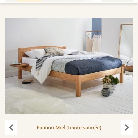
Finition Miel (teinte satinée)
Précédent
Suiv