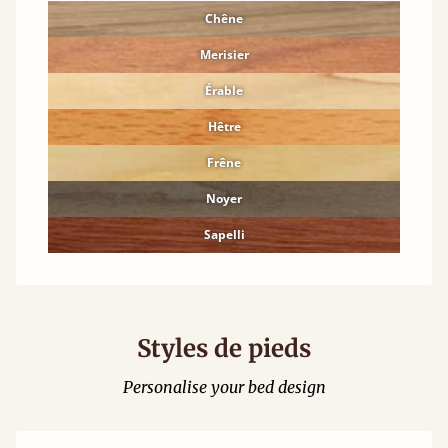
Chêne
Merisier
Érable
Hêtre
Frêne
Noyer
Sapelli
Styles de pieds
Personalise your bed design