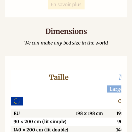
En savoir plus
Dimensions
We can make any bed size in the world
Taille
Mat
Largeur 
Centi
EU
198 x 198 cm
198
90 × 200 cm (lit simple)
90
140 × 200 cm (lit double)
140