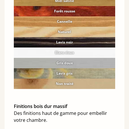
Miel satiné
Forêt rousse
Cannelle
Naturel
Lavis noir
Blanc doux
Gris doux
Lavis gris
Non traité
Finitions bois dur massif
Des finitions haut de gamme pour embellir
votre chambre.