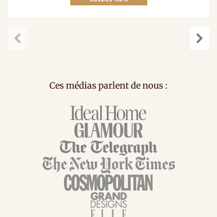
Précédent
Suiv
Ces médias parlent de nous :