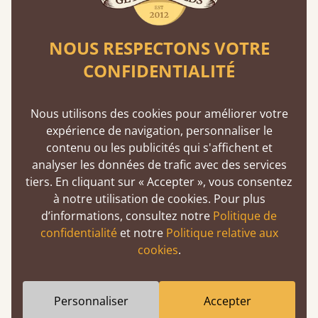
NOUS RESPECTONS VOTRE
CONFIDENTIALITÉ
Assemblage à tenon et à mortaise
Cette technique de menuiserie existe depuis
Nous utilisons des cookies pour améliorer votre
2500 av. J.-C. Une méthode éprouvée
expérience de navigation, personnaliser le
garantissant solidité et durabilité.
contenu ou les publicités qui s'affichent et
analyser les données de trafic avec des services
tiers. En cliquant sur « Accepter », vous consentez
à notre utilisation de cookies. Pour plus
d’informations, consultez notre
Politique de
confidentialité
et notre
Politique relative aux
cookies
.
Lits garantis 11 ans
Personnaliser
Accepter
Get Laid Beds, un choix définitif : l'assurance