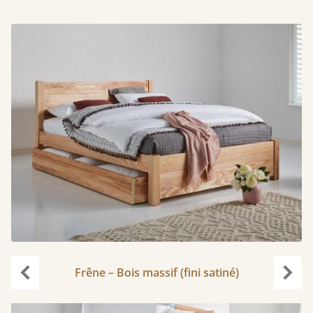
Frêne – Bois massif (fini satiné)
Précédent
Suiv