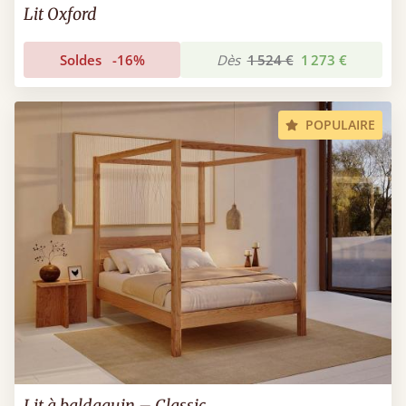
Lit Oxford
Soldes
-16%
Dès
1 524 €
1 273 €
POPULAIRE
Lit à baldaquin – Classic