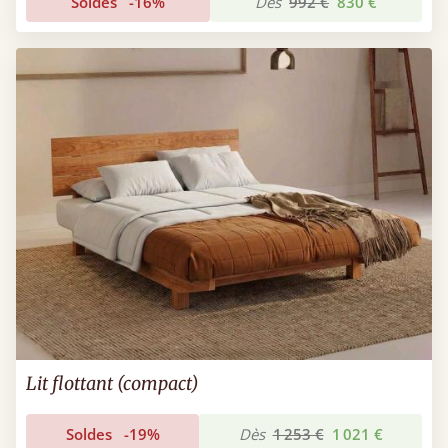
Soldes
-16%
Dès
992 €
830 €
Lit flottant (compact)
Soldes
-19%
Dès
1 253 €
1 021 €