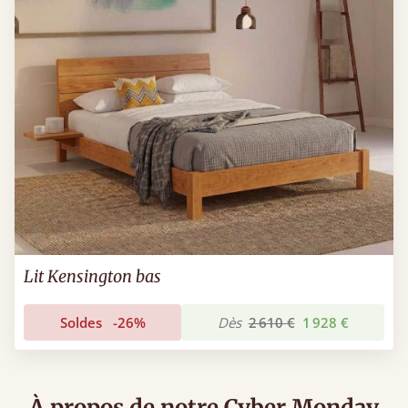
Lit Kensington bas
Soldes
-26%
Dès
2 610 €
1 928 €
À propos de notre Cyber Monday