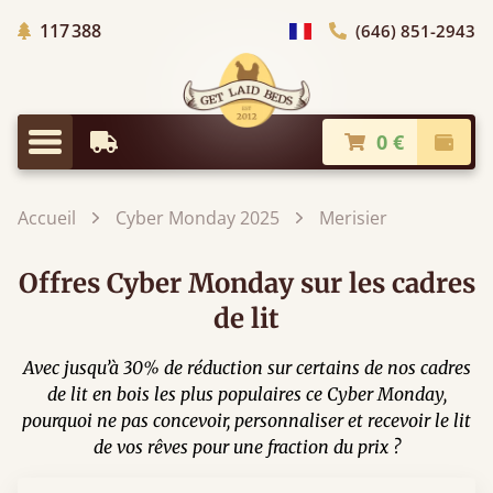
Arbres Plantés
117 388
(646) 851-2943
Choisir le pays
0 €
Livraison à partir de
Paiem
Menu
Accueil
Cyber Monday 2025
Merisier
Offres Cyber Monday sur les cadres
de lit
Avec jusqu’à 30% de réduction sur certains de nos cadres
de lit en bois les plus populaires ce Cyber Monday,
pourquoi ne pas concevoir, personnaliser et recevoir le lit
de vos rêves pour une fraction du prix ?