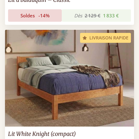
Soldes
-14%
Dès
2 129 €
1 833 €
LIVRAISON RAPIDE
Lit White Knight (compact)