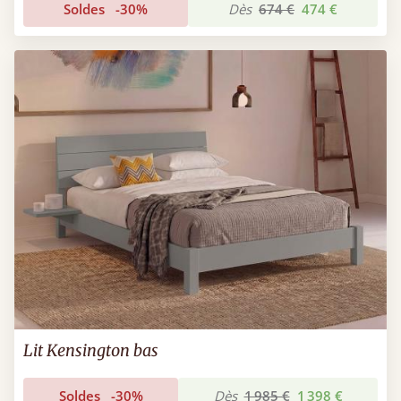
Soldes
-30%
Dès
674 €
474 €
Lit Kensington bas
Soldes
-30%
Dès
1 985 €
1 398 €