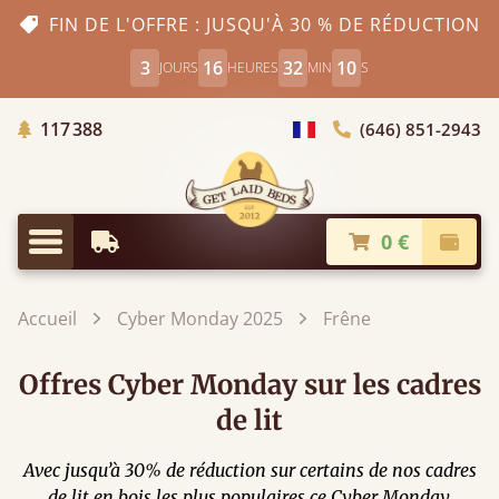
FIN DE L'OFFRE : JUSQU'À 30 % DE RÉDUCTION
3
16
32
9
JOURS
HEURES
MIN
S
Arbres Plantés
117 388
(646) 851-2943
Choisir le pays
0 €
Livraison à partir de
Paiem
Menu
Accueil
Cyber Monday 2025
Frêne
Offres Cyber Monday sur les cadres
de lit
Avec jusqu’à 30% de réduction sur certains de nos cadres
de lit en bois les plus populaires ce Cyber Monday,