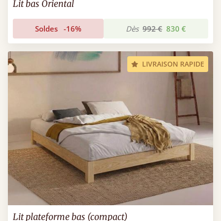
Lit bas Oriental
Soldes
-16%
Dès
992 €
830 €
LIVRAISON RAPIDE
Lit plateforme bas (compact)