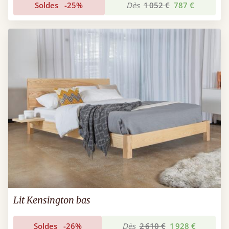
Soldes
-25%
Dès
1 052 €
787 €
Lit Kensington bas
Soldes
-26%
Dès
2 610 €
1 928 €