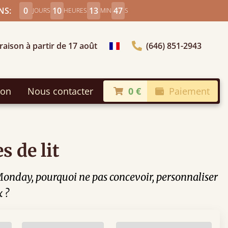
NS:
0
10
13
45
JOURS
HEURES
MIN
S
raison à partir de 17 août
(646) 851-2943
Choisir le pays
son
Nous contacter
0 €
Paiement
s de lit
 Monday, pourquoi ne pas concevoir, personnaliser
x ?