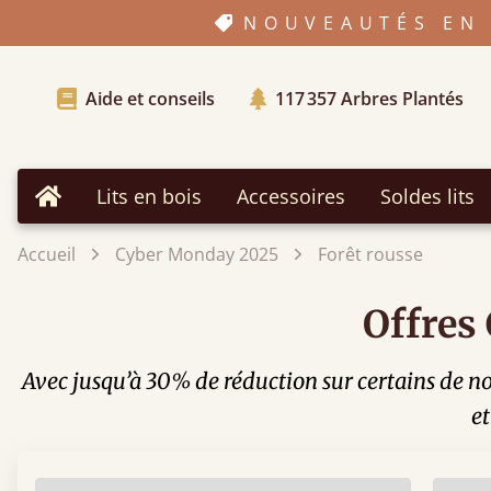
NOUVEAUTÉS EN 
Aide et conseils
117 357
Arbres Plantés
Lits en bois
Accessoires
Soldes lits
Accueil
Accueil
Cyber Monday 2025
Forêt rousse
Offres 
Avec jusqu’à 30% de réduction sur certains de no
et