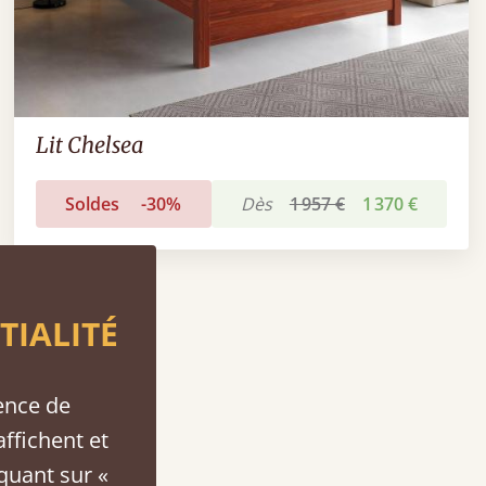
Lit Chelsea
Soldes
-30%
Dès
1 957 €
1 370 €
TIALITÉ
ence de
affichent et
iquant sur «