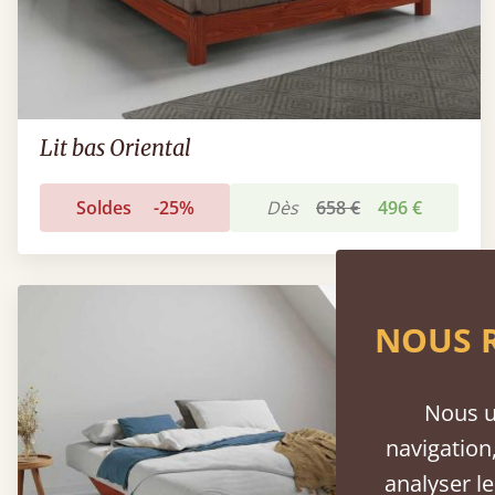
Lit bas Oriental
Soldes
-25%
Dès
658 €
496 €
NOUS R
Nous u
navigation,
analyser le