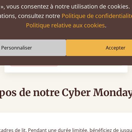
», vous consentez à notre utilisation de cookies.
ations, consultez notre
Politique de confidentialit
Politique relative aux cookies
.
Lit Kensington bas
Personnaliser
Accepter
Soldes
-30%
Dès
1 957 €
1 370 €
pos de notre Cyber Monda
dres de lit. Pendant une durée limitée, bénéficiez de jusqu