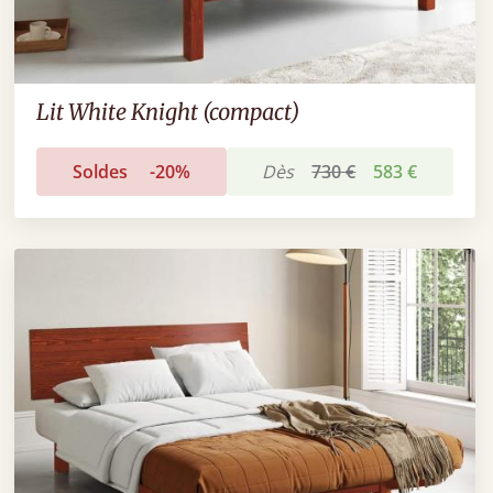
Lit White Knight (compact)
Soldes
-20%
Dès
730 €
583 €