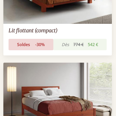
Lit flottant (compact)
Soldes
-30%
Dès
774 €
542 €