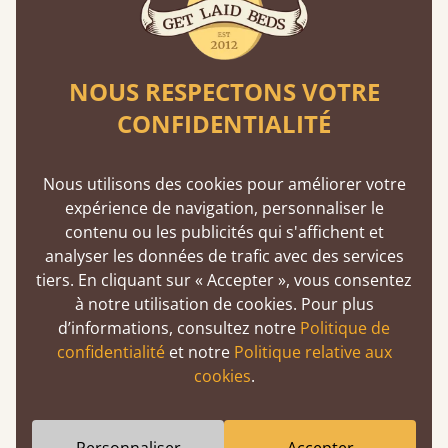
Nos bois tendres proviennent toujours de
forêts gérées de manière responsable et
respectent des normes de durabilité strictes.
NOUS RESPECTONS VOTRE
En savoir plus
CONFIDENTIALITÉ
Nous utilisons des cookies pour améliorer votre
expérience de navigation, personnaliser le
contenu ou les publicités qui s'affichent et
analyser les données de trafic avec des services
tiers. En cliquant sur « Accepter », vous consentez
Fabrication artisanale et européenne
à notre utilisation de cookies. Pour plus
Chaque lit est confectionné sur commande
d’informations, consultez notre
Politique de
avec soin, et une attention particulière est
confidentialité
et notre
Politique relative aux
portée à la qualité et à la rapidité de la
cookies
.
livraison. Nous livrons en France en quelques
jours seulement.