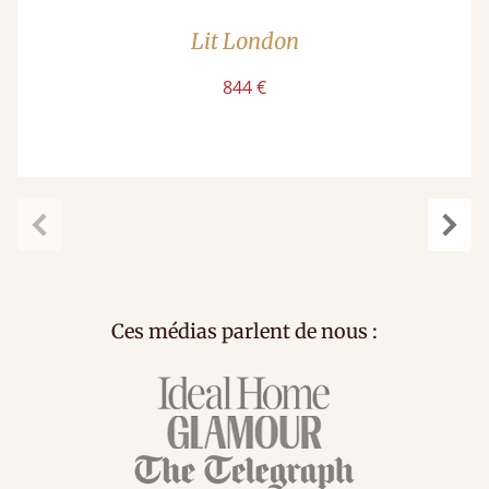
Lit London
844 €
Précédent
Suiv
Ces médias parlent de nous :