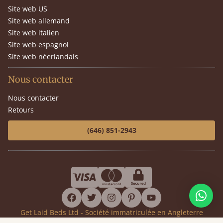
Site web US
Site web allemand
Site web italien
Site web espagnol
Site web néerlandais
Nous contacter
Nous contacter
Retours
(646) 851-2943
facebook
twitter
instagram
pinterest
youtube
Get Laid Beds Ltd - Société immatriculée en Angleterre
Numéro de société 7919911 - Numéro de TVA GB144399392