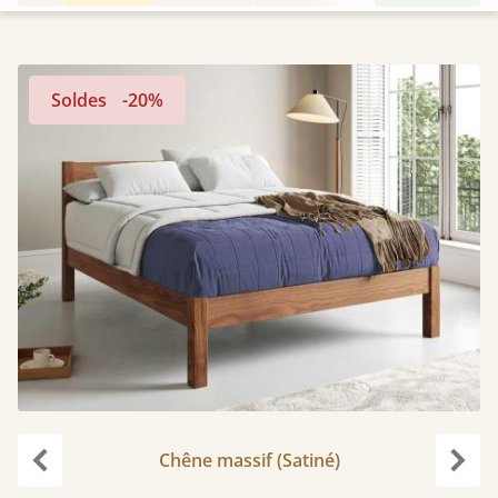
Soldes
-20%
Chêne massif (Satiné)
Précédent
Suiv