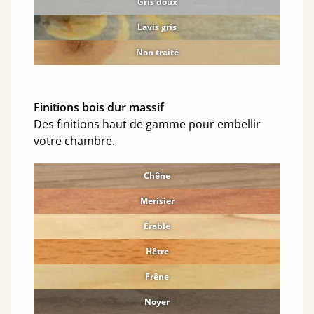
Gris doux
Lavis gris
Non traité
Finitions bois dur massif
Des finitions haut de gamme pour embellir
votre chambre.
Chêne
Merisier
Érable
Hêtre
Frêne
Noyer