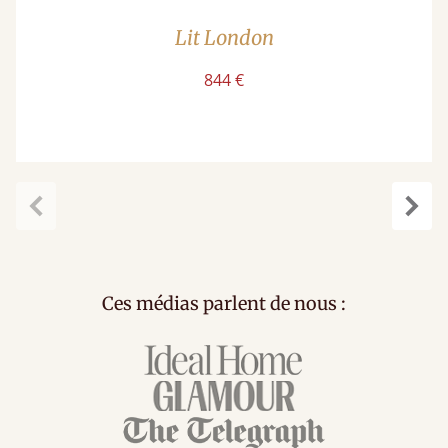
Lit London
844 €
Précédent
Suiv
Ces médias parlent de nous :