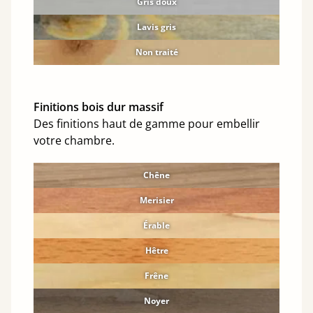
Gris doux
Lavis gris
Non traité
Finitions bois dur massif
Des finitions haut de gamme pour embellir
votre chambre.
Chêne
Merisier
Érable
Hêtre
Frêne
Noyer