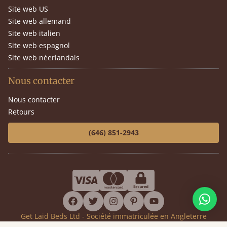
Site web US
Site web allemand
Site web italien
Site web espagnol
Site web néerlandais
Nous contacter
Nous contacter
Retours
(646) 851-2943
facebook
twitter
instagram
pinterest
youtube
Get Laid Beds Ltd - Société immatriculée en Angleterre
Numéro de société 7919911 - Numéro de TVA GB144399392