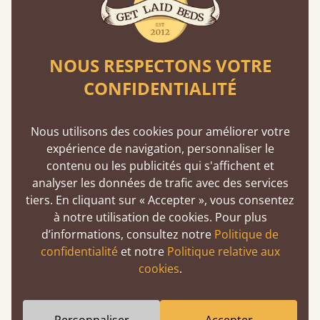
Nos bois tendres proviennent toujours de
forêts gérées de manière responsable et
respectent des normes de durabilité strictes.
NOUS RESPECTONS VOTRE
En savoir plus
CONFIDENTIALITÉ
Nous utilisons des cookies pour améliorer votre
expérience de navigation, personnaliser le
contenu ou les publicités qui s'affichent et
analyser les données de trafic avec des services
tiers. En cliquant sur « Accepter », vous consentez
Fabrication artisanale et européenne
à notre utilisation de cookies. Pour plus
Chaque lit est confectionné sur commande
d’informations, consultez notre
Politique de
avec soin, et une attention particulière est
confidentialité
et notre
Politique relative aux
portée à la qualité et à la rapidité de la
cookies
.
livraison. Nous livrons en France en quelques
jours seulement.