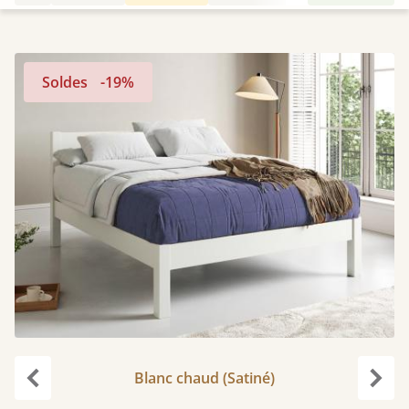
Soldes
-19%
Blanc chaud (Satiné)
Précédent
Suiv