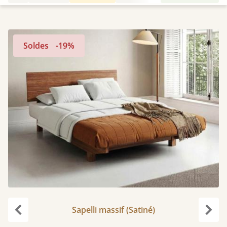
Soldes
-19%
Sapelli massif (Satiné)
Précédent
Suiv