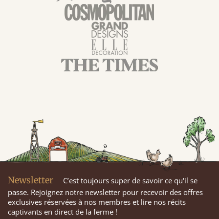
Newsletter
C’est toujours super de savoir ce qu'il se
passe. Rejoignez notre newsletter pour recevoir des offres
exclusives réservées à nos membres et lire nos récits
captivants en direct de la ferme !