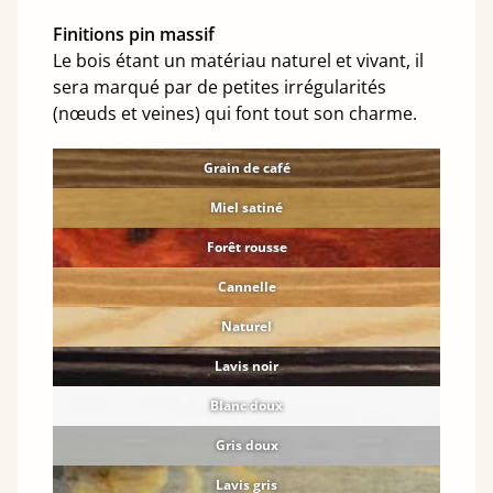
Finitions pin massif
Le bois étant un matériau naturel et vivant, il
sera marqué par de petites irrégularités
(nœuds et veines) qui font tout son charme.
Grain de café
Miel satiné
Forêt rousse
Cannelle
Naturel
Lavis noir
Blanc doux
Gris doux
Lavis gris