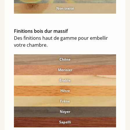
Non traité
Finitions bois dur massif
Des finitions haut de gamme pour embellir
votre chambre.
Chêne
Merisier
Érable
Hêtre
Frêne
Noyer
Sapelli