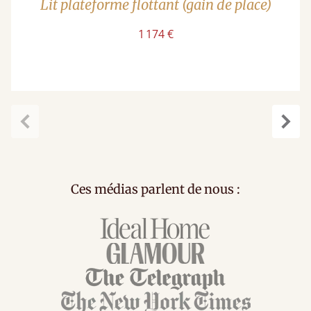
Lit plateforme flottant (gain de place)
1 174 €
Précédent
Suiv
Ces médias parlent de nous :