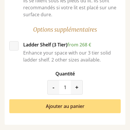
Ils se fixent sous les pieds du lit. Ils sont
recommandés si votre lit est placé sur une
surface dure.
Options supplémentaires
Ladder Shelf (3 Tier)
from 268 €
Enhance your space with our 3 tier solid
ladder shelf. 2 other sizes available.
Quantité
product_form.decrease
product_form.incr
-
+
Ajouter au panier