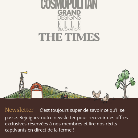
Newsletter
C’est toujours super de savoir ce qu'il se
passe. Rejoignez notre newsletter pour recevoir des offres
exclusives réservées à nos membres et lire nos récits
captivants en direct de la ferme !