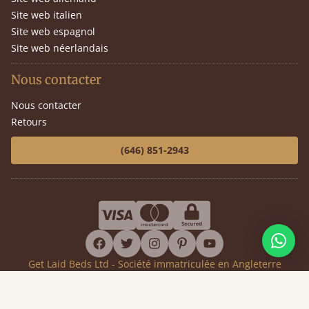
Site web italien
Site web espagnol
Site web néerlandais
Nous contacter
Nous contacter
Retours
(646) 851-2943
facebook
twitter
instagram
pinterest
youtube
Get Laid Beds Ltd - Société immatriculée en Angleterre
Numéro de société 7919911 - Numéro de TVA GB144399392
Copyright © Get Laid Beds, 2012 - 2026