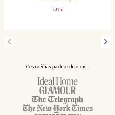
731 €
Précédent
Suiv
Ces médias parlent de nous :