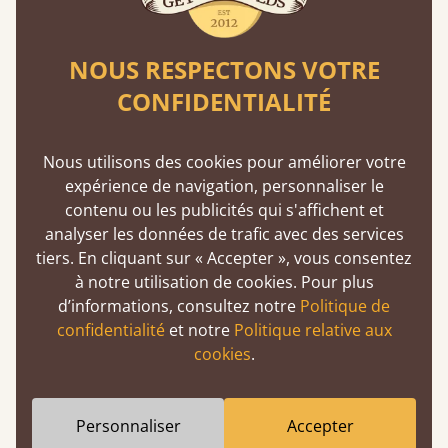
étaient mieux ? Nous vous expliquons
pourquoi c'est faux.
NOUS RESPECTONS VOTRE
En savoir plus
CONFIDENTIALITÉ
Nous utilisons des cookies pour améliorer votre
expérience de navigation, personnaliser le
contenu ou les publicités qui s'affichent et
analyser les données de trafic avec des services
tiers. En cliquant sur « Accepter », vous consentez
Assemblage à tenon et à mortaise
à notre utilisation de cookies. Pour plus
Cette technique de menuiserie existe depuis
d’informations, consultez notre
Politique de
2500 av. J.-C. Une méthode éprouvée
confidentialité
et notre
Politique relative aux
garantissant solidité et durabilité.
cookies
.
Personnaliser
Accepter