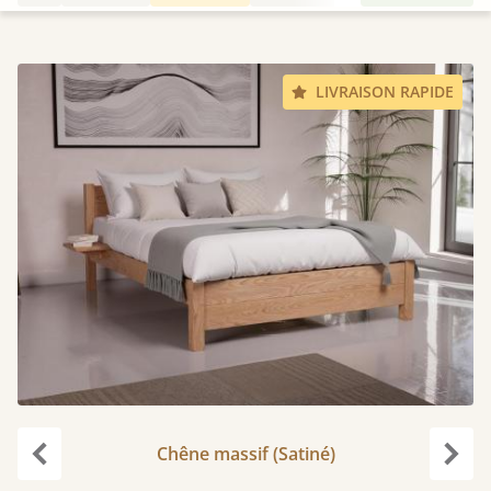
LIVRAISON RAPIDE
Chêne massif (Satiné)
Précédent
Suiv