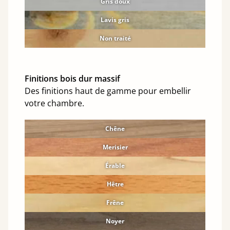
Gris doux
Lavis gris
Non traité
Finitions bois dur massif
Des finitions haut de gamme pour embellir
votre chambre.
Chêne
Merisier
Érable
Hêtre
Frêne
Noyer