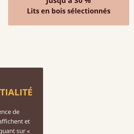
Jusqu'à 30 %
Lits en bois sélectionnés
TIALITÉ
ence de
affichent et
iquant sur «