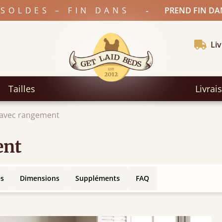
-
SOLDES – FIN DANS
PREND FIN DA
Liv
Tailles
Livrai
s avec rangement
ent
es
Dimensions
Suppléments
FAQ