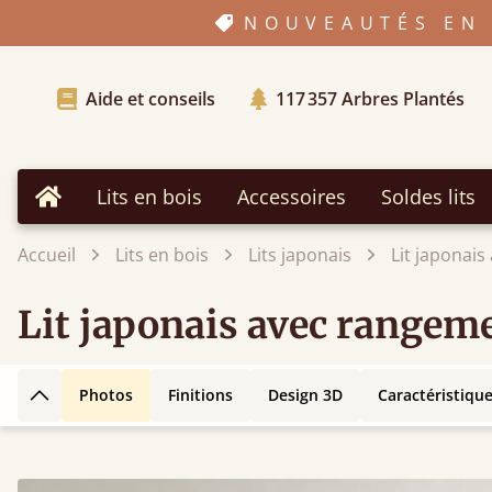
NOUVEAUTÉS EN 
Aide et conseils
117 357
Arbres Plantés
Lits en bois
Accessoires
Soldes lits
Accueil
Accueil
Lits en bois
Lits japonais
Lit japonai
Lit japonais avec rangem
Photos
Finitions
Design 3D
Caractéristiqu
Retour en haut de la page