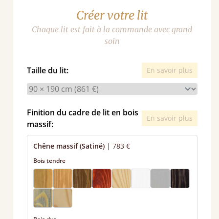
Créer votre lit
Chaque lit est fait à la commande avec grand
soin
Taille du lit:
En savoir plus
Finition du cadre de lit en bois
En savoir plus
massif:
Chêne massif (Satiné)
|
783 €
Bois tendre