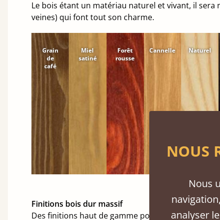
Le bois étant un matériau naturel et vivant, il ser
veines) qui font tout son charme.
Grain
Miel
Forêt
Cannelle
Naturel
de
satiné
rousse
café
NOUS R
Nous u
navigation,
Finitions bois dur massif
analyser le
Des finitions haut de gamme pour embellir votre 