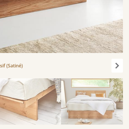
if (Satiné)
Suiva