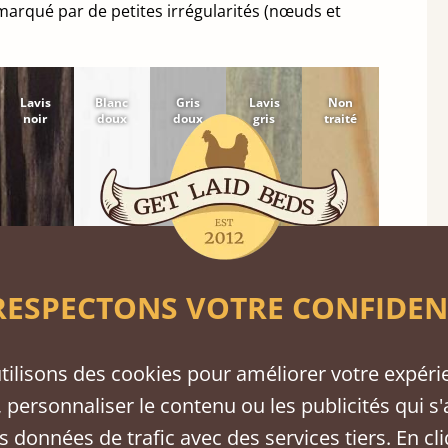
a marqué par de petites irrégularités (nœuds et
Lavis
Blanc
Gris
Lavis
Non
noir
doux
doux
gris
traité
ESPECTONS VOTRE CONFIDEN
tilisons des cookies pour améliorer votre expéri
 personnaliser le contenu ou les publicités qui s'
s données de trafic avec des services tiers. En cl
chambre.