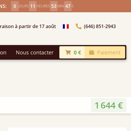
NS:
0
11
53
45
JOURS
HEURES
MIN
S
raison à partir de 17 août
(646) 851-2943
Choisir le pays
son
Nous contacter
0 €
Paiement
1 644 €