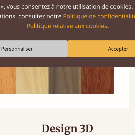
», vous consentez à notre utilisation de cookies.
ations, consultez notre
Politique de confidentialit
tre
Frêne
Noyer
Sapelli
Politique relative aux cookies
.
Personnaliser
Accepter
Design 3D