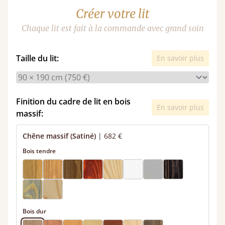
Créer votre lit
Chaque lit est fait à la commande avec grand soin
Taille du lit:
En savoir plus
Finition du cadre de lit en bois
En savoir plus
massif:
Chêne massif (Satiné)
|
682 €
Bois tendre
Bois dur