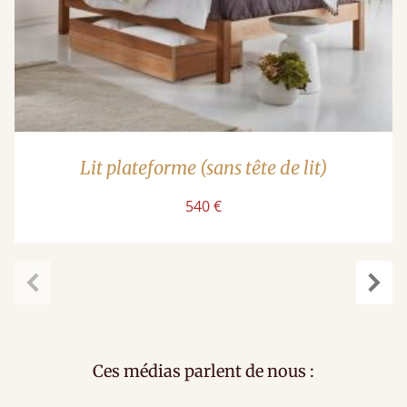
Lit plateforme (sans tête de lit)
540 €
Précédent
Suiv
Ces médias parlent de nous :