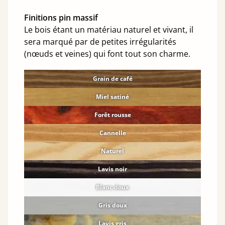
Finitions pin massif
Le bois étant un matériau naturel et vivant, il
sera marqué par de petites irrégularités
(nœuds et veines) qui font tout son charme.
Grain de café
Miel satiné
Forêt rousse
Cannelle
Naturel
Lavis noir
Blanc doux
Gris doux
Lavis gris