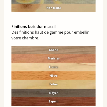
Non traité
Finitions bois dur massif
Des finitions haut de gamme pour embellir
votre chambre.
Chêne
Merisier
Érable
Hêtre
Frêne
Noyer
Sapelli