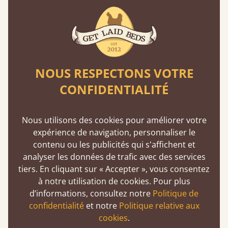
Une solidité exceptionnelle
NOUS RESPECTONS VOTRE
En moyenne, nos lits peuvent supporter un
poids de 474 kg, soit l’équivalent de 5 adultes
CONFIDENTIALITÉ
en même temps.
Nous utilisons des cookies pour améliorer votre
expérience de navigation, personnaliser le
contenu ou les publicités qui s'affichent et
analyser les données de trafic avec des services
tiers. En cliquant sur « Accepter », vous consentez
à notre utilisation de cookies. Pour plus
Un choix écoresponsable
d’informations, consultez notre
Politique de
confidentialité
et notre
Politique relative aux
Acheter un lit en bois est un choix durable.
cookies
.
Nos bois tendres proviennent toujours de