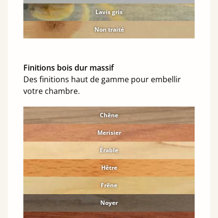
Lavis gris
Non traité
Finitions bois dur massif
Des finitions haut de gamme pour embellir
votre chambre.
Chêne
Merisier
Érable
Hêtre
Frêne
Noyer