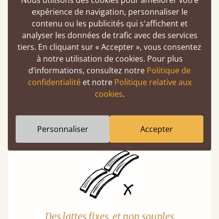
Nous utilisons des cookies pour améliorer votre
expérience de navigation, personnaliser le
contenu ou les publicités qui s'affichent et
analyser les données de trafic avec des services
tiers. En cliquant sur « Accepter », vous consentez
à notre utilisation de cookies. Pour plus
Des lattes incroyablement solides
d’informations, consultez notre
Politique de
confidentialité
et notre
Politique relative aux
Deux fois plus épaisse et large que la
cookies
.
moyenne du marché, chacune de nos lattes
est vissée individuellement à sa place, pour
une durabilité garantie.
Personnaliser
Accepter
Des lattes fixes, et non souples