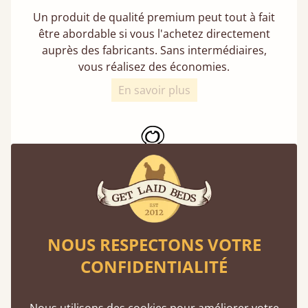
Un produit de qualité premium peut tout à fait
être abordable si vous l'achetez directement
auprès des fabricants. Sans intermédiaires,
vous réalisez des économies.
En savoir plus
Une solidité exceptionnelle
NOUS RESPECTONS VOTRE
En moyenne, nos lits peuvent supporter un
poids de 474 kg, soit l’équivalent de 5 adultes
CONFIDENTIALITÉ
en même temps.