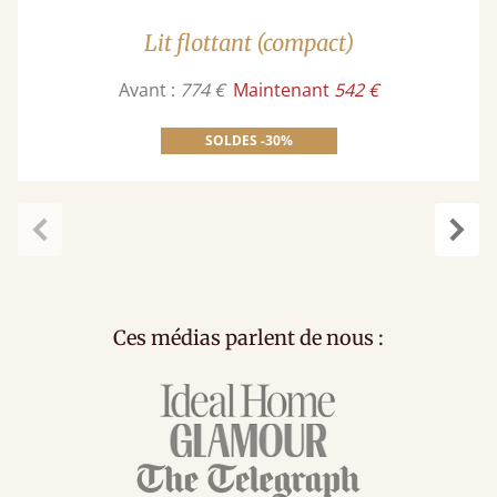
Lit flottant (compact)
Avant :
774 €
Maintenant
542 €
SOLDES -30%
Précédent
Suiv
Ces médias parlent de nous :