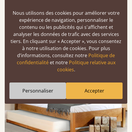
Cadres en bois fabriqués artisanalement,
conçus pour durer bien au-delà des fêtes de
Nous utilisons des cookies pour améliorer votre
fin d'année et garantis 11 ans.
expérience de navigation, personnaliser le
Des options idéales pour la chambre
contenu ou les publicités qui s'affichent et
principale, la chambre d'amis et la chambre
analyser les données de trafic avec des services
d'enfant.
tiers. En cliquant sur « Accepter », vous consentez
à notre utilisation de cookies. Pour plus
d’informations, consultez notre
Politique de
confidentialité
et notre
Politique relative aux
cookies
.
Personnaliser
Accepter