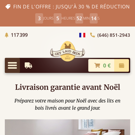
FIN DE L'OFFRE : JUSQU'À 30 % DE RÉDUCTION
3
5
52
13
JOURS
HEURES
MIN
S
Arbres Plantés
117 399
(646) 851-2943
Choisir le pays
0 €
Livraison à partir de
Paiem
Menu
Livraison garantie avant Noël
Préparez votre maison pour Noël avec des lits en
bois livrés avant le grand jour.