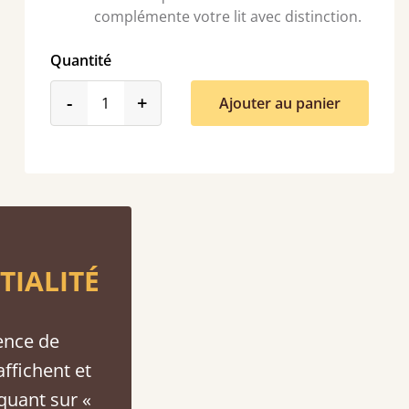
complémente votre lit avec distinction.
Quantité
product_form.decrease
product_form.increase
-
+
Ajouter au panier
TIALITÉ
ence de
affichent et
iquant sur «