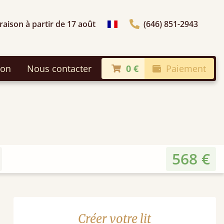
raison à partir de 17 août
(646) 851-2943
Choisir le pays
son
Nous contacter
0 €
Paiement
568 €
Créer votre lit