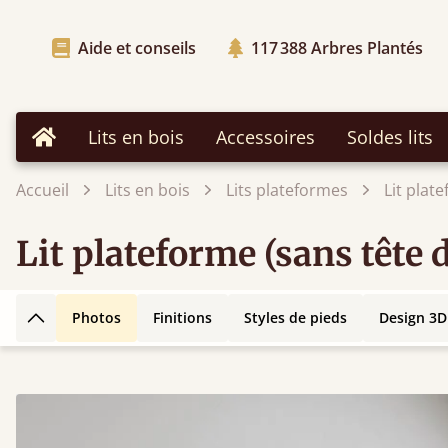
Aide et conseils
117 388
Arbres Plantés
Lits en bois
Accessoires
Soldes lits
Accueil
Accueil
Lits en bois
Lits plateformes
Lit plate
Lit plateforme (sans tête d
Photos
Finitions
Styles de pieds
Design 3D
Retour en haut de la page