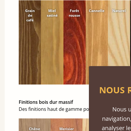
Grain
Miel
Forêt
Cannelle
Naturel
de
satiné
rousse
café
NOUS R
Finitions bois dur massif
Nous u
Des finitions haut de gamme pour embellir votre 
navigation,
analyser le
Chêne
Merisier
Érable
Hê