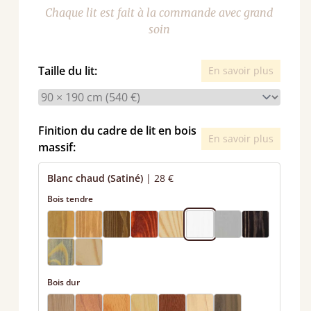
Chaque lit est fait à la commande avec grand
soin
Taille du lit:
En savoir plus
Finition du cadre de lit en bois
En savoir plus
massif:
Blanc chaud (Satiné)
|
28 €
Bois tendre
Bois dur