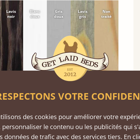
Lavis
Blanc
Gris
Lavis
Non
noir
doux
doux
gris
traité
ESPECTONS VOTRE CONFIDEN
tilisons des cookies pour améliorer votre expéri
chambre.
 personnaliser le contenu ou les publicités qui s'
s données de trafic avec des services tiers. En cl
tre
Frêne
Noyer
Sapelli