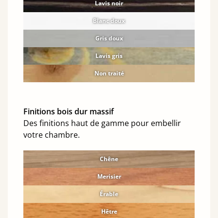
Lavis noir
Blanc doux
Gris doux
Lavis gris
Non traité
Finitions bois dur massif
Des finitions haut de gamme pour embellir
votre chambre.
Chêne
Merisier
Érable
Hêtre