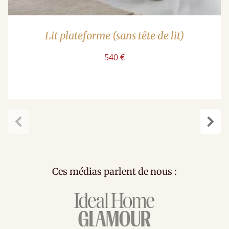
Lit plateforme (sans tête de lit)
540 €
Précédent
Suiv
Ces médias parlent de nous :