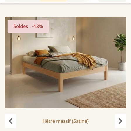
Soldes
-13%
Hêtre massif (Satiné)
Précédent
Suiv