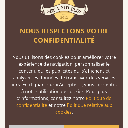
Lits garantis 11 ans
Get Laid Beds, un choix définitif : l'assurance
d'un lit à l'épreuve du temps. Nous passons
environ un tiers de notre vie au lit. Mieux vaut
NOUS RESPECTONS VOTRE
donc qu’il soit fait pour durer.
CONFIDENTIALITÉ
En savoir plus
Nous utilisons des cookies pour améliorer votre
expérience de navigation, personnaliser le
contenu ou les publicités qui s'affichent et
analyser les données de trafic avec des services
tiers. En cliquant sur « Accepter », vous consentez
à notre utilisation de cookies. Pour plus
De l'atelier à votre chambre
d’informations, consultez notre
Politique de
confidentialité
et notre
Politique relative aux
Un produit de qualité premium peut tout à fait
cookies
.
être abordable si vous l'achetez directement
auprès des fabricants. Sans intermédiaires,
vous réalisez des économies.