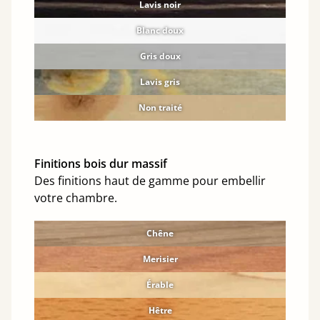
Lavis noir
Blanc doux
Gris doux
Lavis gris
Non traité
Finitions bois dur massif
Des finitions haut de gamme pour embellir
votre chambre.
Chêne
Merisier
Érable
Hêtre