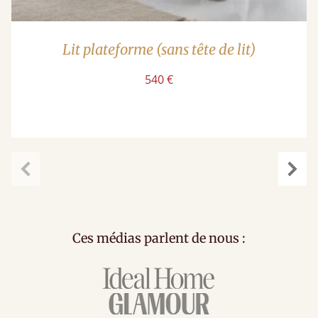
Lit plateforme (sans tête de lit)
540 €
Précédent
Suiv
Ces médias parlent de nous :