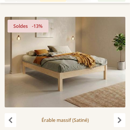
Soldes
-13%
Érable massif (Satiné)
Précédent
Suiv