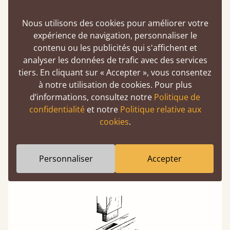
En savoir plus
Nous utilisons des cookies pour améliorer votre
expérience de navigation, personnaliser le
contenu ou les publicités qui s'affichent et
analyser les données de trafic avec des services
tiers. En cliquant sur « Accepter », vous consentez
à notre utilisation de cookies. Pour plus
d’informations, consultez notre
Politique de
Fabrication artisanale et européenne
confidentialité
et notre
Politique relative aux
Chaque lit est confectionné sur commande
cookies
.
avec soin, et une attention particulière est
portée à la qualité et à la rapidité de la
livraison. Nous livrons en France en quelques
Personnaliser
Accepter
jours seulement.