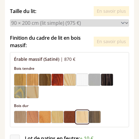
Taille du lit:
En savoir plus
Finition du cadre de lit en bois
En savoir plus
massif:
Érable massif (Satiné)
|
870 €
Bois tendre
Bois dur
Lot de patins en feutre:
+ 10 €