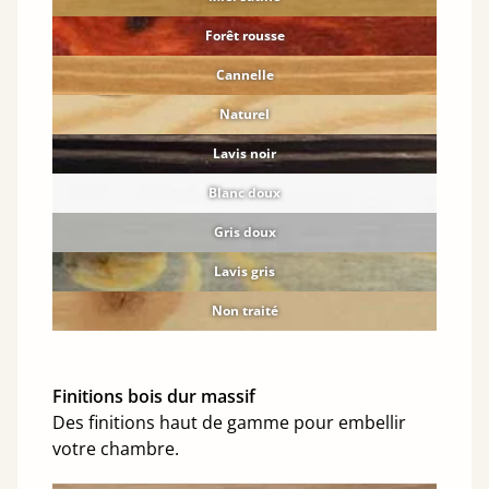
Forêt rousse
Cannelle
Naturel
Lavis noir
Blanc doux
Gris doux
Lavis gris
Non traité
Finitions bois dur massif
Des finitions haut de gamme pour embellir
votre chambre.