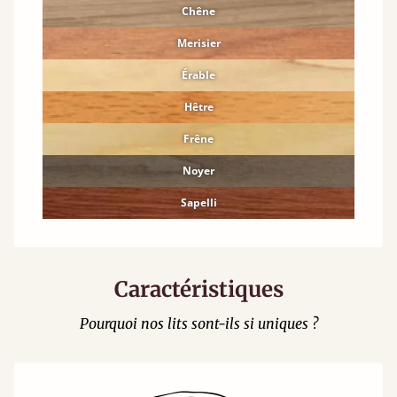
Chêne
Merisier
Érable
Hêtre
Frêne
Noyer
Sapelli
Caractéristiques
Pourquoi nos lits sont-ils si uniques ?