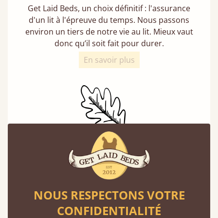
Get Laid Beds, un choix définitif : l'assurance
d'un lit à l'épreuve du temps. Nous passons
environ un tiers de notre vie au lit. Mieux vaut
donc qu’il soit fait pour durer.
En savoir plus
Un choix écoresponsable
Acheter un lit en bois est un choix durable.
Nos bois tendres proviennent toujours de
NOUS RESPECTONS VOTRE
forêts gérées de manière responsable et
respectent des normes de durabilité strictes.
CONFIDENTIALITÉ