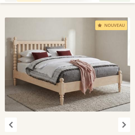
NOUVEAU
Précédent
Suiv