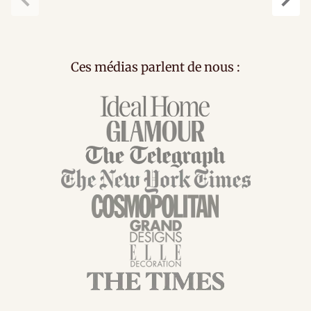
Précédent
Suiv
Ces médias parlent de nous :