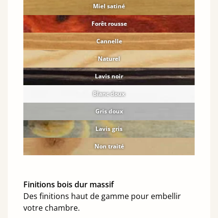
Miel satiné
Forêt rousse
Cannelle
Naturel
Lavis noir
Blanc doux
Gris doux
Lavis gris
Non traité
Finitions bois dur massif
Des finitions haut de gamme pour embellir
votre chambre.