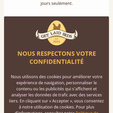
jours seulement.
Une solidité exceptionnelle
NOUS RESPECTONS VOTRE
CONFIDENTIALITÉ
En moyenne, nos lits peuvent supporter un
poids de 474 kg, soit l’équivalent de 5 adultes
en même temps.
Nous utilisons des cookies pour améliorer votre
expérience de navigation, personnaliser le
contenu ou les publicités qui s'affichent et
analyser les données de trafic avec des services
tiers. En cliquant sur « Accepter », vous consentez
à notre utilisation de cookies. Pour plus