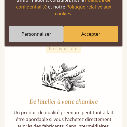
d’informations, consultez notre
Politique de
confidentialité
et notre
Politique relative aux
Un choix écoresponsable
cookies
.
Acheter un lit en bois est un choix durable.
Nos bois tendres proviennent toujours de
forêts gérées de manière responsable et
Personnaliser
Accepter
respectent des normes de durabilité strictes.
En savoir plus
De l'atelier à votre chambre
Un produit de qualité premium peut tout à fait
être abordable si vous l'achetez directement
auprès des fabricants. Sans intermédiaires,