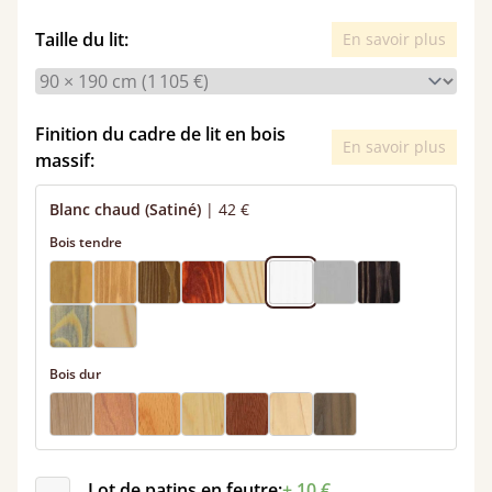
Taille du lit:
En savoir plus
Finition du cadre de lit en bois
En savoir plus
massif:
Blanc chaud (Satiné)
|
42 €
Bois tendre
Bois dur
Lot de patins en feutre:
+ 10 €