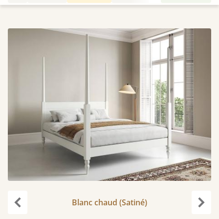
Blanc chaud (Satiné)
Précédent
Suiv