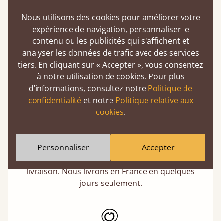
pourquoi c'est faux.
Nous utilisons des cookies pour améliorer votre
En savoir plus
expérience de navigation, personnaliser le
contenu ou les publicités qui s'affichent et
analyser les données de trafic avec des services
tiers. En cliquant sur « Accepter », vous consentez
à notre utilisation de cookies. Pour plus
d’informations, consultez notre
Politique de
confidentialité
et notre
Politique relative aux
cookies
.
Fabrication artisanale et européenne
Chaque lit est confectionné sur commande
avec soin, et une attention particulière est
Personnaliser
Accepter
portée à la qualité et à la rapidité de la
livraison. Nous livrons en France en quelques
jours seulement.