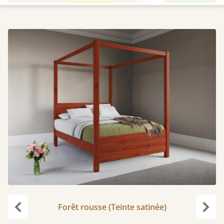
Forêt rousse (Teinte satinée)
Précédent
Suiv