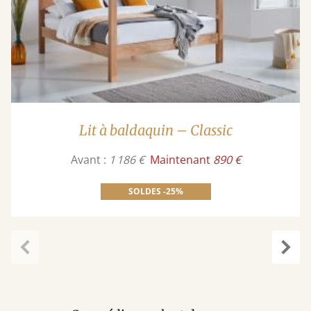
Lit à baldaquin – Classic
Avant :
1 186 €
Maintenant
890 €
SOLDES -25%
Précédent
Suiv