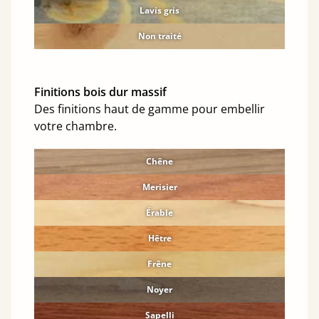
Lavis gris
Non traité
Finitions bois dur massif
Des finitions haut de gamme pour embellir
votre chambre.
Chêne
Merisier
Érable
Hêtre
Frêne
Noyer
Sapelli