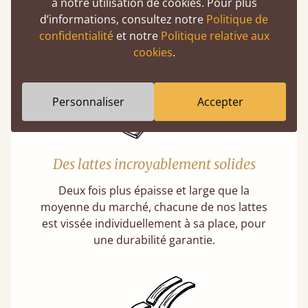
En moyenne, nos lits peuvent supporter un
à notre utilisation de cookies. Pour plus
poids de 474 kg, soit l’équivalent de 5 adultes
d’informations, consultez notre
Politique de
en même temps.
confidentialité
et notre
Politique relative aux
cookies
.
Personnaliser
Accepter
Des lattes incroyablement solides
Deux fois plus épaisse et large que la
moyenne du marché, chacune de nos lattes
est vissée individuellement à sa place, pour
une durabilité garantie.