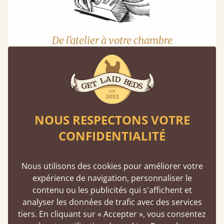
De l'atelier à votre chambre
Un produit de qualité premium peut tout à fait
être abordable si vous l'achetez directement
auprès des fabricants. Sans intermédiaires,
vous réalisez des économies.
En savoir plus
NOUS RESPECTONS VOTRE
CONFIDENTIALITÉ
Nous utilisons des cookies pour améliorer votre
expérience de navigation, personnaliser le
contenu ou les publicités qui s'affichent et
analyser les données de trafic avec des services
Une solidité exceptionnelle
tiers. En cliquant sur « Accepter », vous consentez