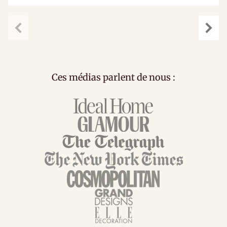
Précédent
Suiv
Ces médias parlent de nous :