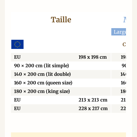
Taille
Mat
Largeur 
Centi
EU
198 x 198 cm
198
90 × 200 cm (lit simple)
90
140 × 200 cm (lit double)
140
160 × 200 cm (queen size)
160
180 × 200 cm (king size)
180
EU
213 x 213 cm
213
EU
228 x 217 cm
229