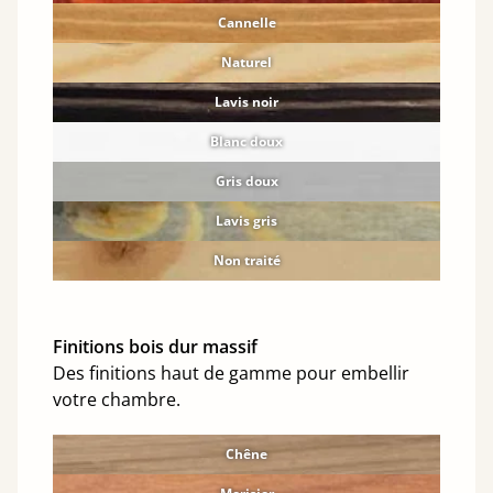
Cannelle
Naturel
Lavis noir
Blanc doux
Gris doux
Lavis gris
Non traité
Finitions bois dur massif
Des finitions haut de gamme pour embellir
votre chambre.
Chêne