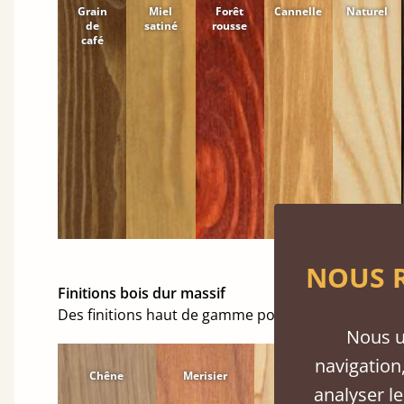
Grain
Miel
Forêt
Cannelle
Naturel
de
satiné
rousse
café
NOUS R
Finitions bois dur massif
Des finitions haut de gamme pour embellir votre 
Nous u
navigation,
Chêne
Merisier
Érable
Hê
analyser le