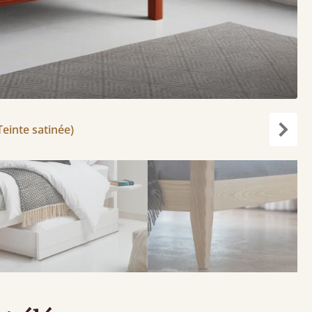
Teinte satinée)
Suiva