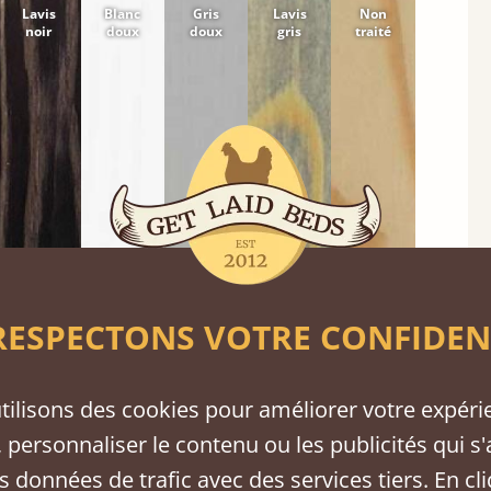
Lavis
Blanc
Gris
Lavis
Non
noir
doux
doux
gris
traité
ESPECTONS VOTRE CONFIDEN
chambre.
tilisons des cookies pour améliorer votre expéri
 personnaliser le contenu ou les publicités qui s'
tre
Frêne
Noyer
Sapelli
s données de trafic avec des services tiers. En cl