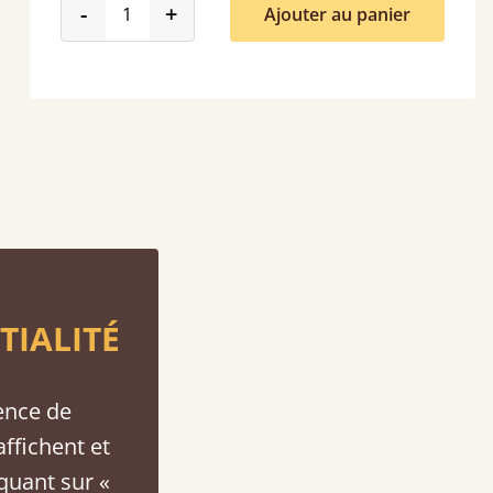
product_form.decrease
product_form.increase
-
+
Ajouter au panier
TIALITÉ
ence de
affichent et
iquant sur «