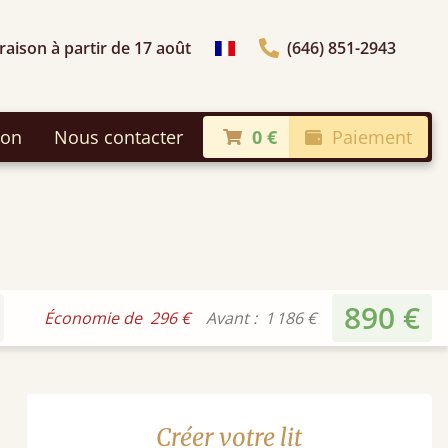
raison à partir de 17 août
(646) 851-2943
Choisir le pays
son
Nous contacter
0 €
Paiement
890 €
Économie de
296 €
Avant :
1 186 €
Créer votre lit