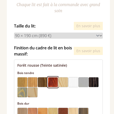
Chaque lit est fait à la commande avec grand
soin
Taille du lit:
En savoir plus
Finition du cadre de lit en bois
En savoir plus
massif:
Forêt rousse (Teinte satinée)
Bois tendre
Bois dur