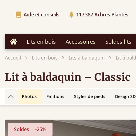
Aide et conseils
117 387
Arbres Plantés
Lits en bois
Accessoires
Soldes lits
Accueil
Accueil
Lits en bois
Lits à baldaquin
Lit à bal
Lit à baldaquin – Classic
Photos
Finitions
Styles de pieds
Design 3D
Retour en haut de la page
Soldes
-25%