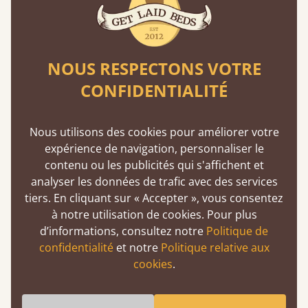
Qui vous a fait croire que les lattes souples
étaient mieux ? Nous vous expliquons
pourquoi c'est faux.
En savoir plus
NOUS RESPECTONS VOTRE
CONFIDENTIALITÉ
Nous utilisons des cookies pour améliorer votre
expérience de navigation, personnaliser le
contenu ou les publicités qui s'affichent et
analyser les données de trafic avec des services
Assemblage à tenon et à mortaise
tiers. En cliquant sur « Accepter », vous consentez
à notre utilisation de cookies. Pour plus
Cette technique de menuiserie existe depuis
d’informations, consultez notre
Politique de
2500 av. J.-C. Une méthode éprouvée
confidentialité
et notre
Politique relative aux
garantissant solidité et durabilité.
cookies
.