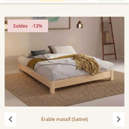
Soldes
-13%
Érable massif (Satiné)
Précédent
Suiv