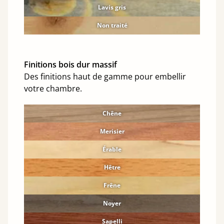
Lavis gris
Non traité
Finitions bois dur massif
Des finitions haut de gamme pour embellir
votre chambre.
Chêne
Merisier
Érable
Hêtre
Frêne
Noyer
Sapelli