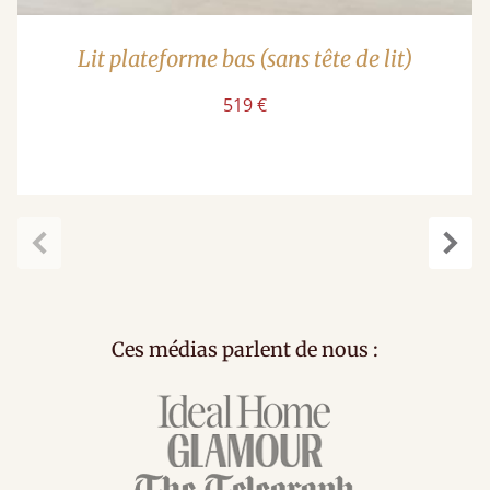
Lit plateforme bas (sans tête de lit)
519 €
Précédent
Suiv
Ces médias parlent de nous :