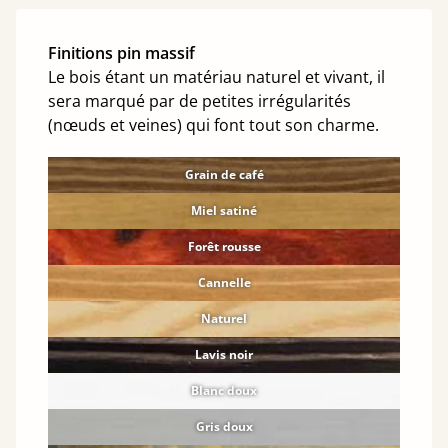
Finitions pin massif
Le bois étant un matériau naturel et vivant, il
sera marqué par de petites irrégularités
(nœuds et veines) qui font tout son charme.
Grain de café
Miel satiné
Forêt rousse
Cannelle
Naturel
Lavis noir
Blanc doux
Gris doux