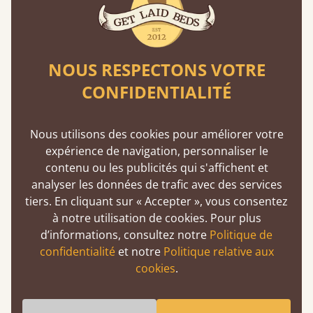
Qui vous a fait croire que les lattes souples
étaient mieux ? Nous vous expliquons
pourquoi c'est faux.
En savoir plus
NOUS RESPECTONS VOTRE
CONFIDENTIALITÉ
Nous utilisons des cookies pour améliorer votre
expérience de navigation, personnaliser le
contenu ou les publicités qui s'affichent et
analyser les données de trafic avec des services
Assemblage à tenon et à mortaise
tiers. En cliquant sur « Accepter », vous consentez
à notre utilisation de cookies. Pour plus
Cette technique de menuiserie existe depuis
d’informations, consultez notre
Politique de
2500 av. J.-C. Une méthode éprouvée
confidentialité
et notre
Politique relative aux
garantissant solidité et durabilité.
cookies
.