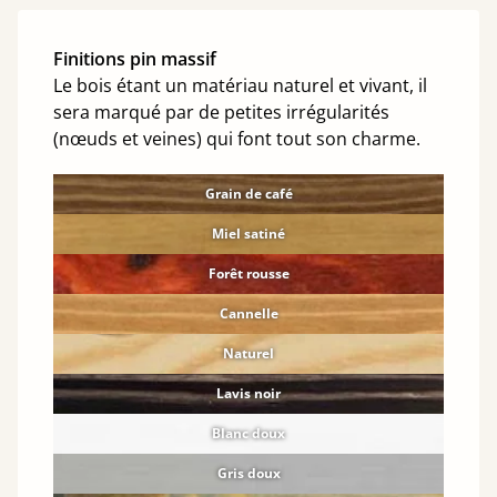
Finitions pin massif
Le bois étant un matériau naturel et vivant, il
sera marqué par de petites irrégularités
(nœuds et veines) qui font tout son charme.
Grain de café
Miel satiné
Forêt rousse
Cannelle
Naturel
Lavis noir
Blanc doux
Gris doux