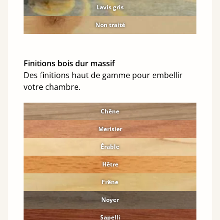
Lavis gris
Non traité
Finitions bois dur massif
Des finitions haut de gamme pour embellir
votre chambre.
Chêne
Merisier
Érable
Hêtre
Frêne
Noyer
Sapelli