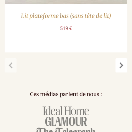
Lit plateforme bas (sans tête de lit)
519 €
Précédent
Suiv
Ces médias parlent de nous :