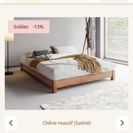
Soldes
-13%
Chêne massif (Satiné)
Précédent
Suiv