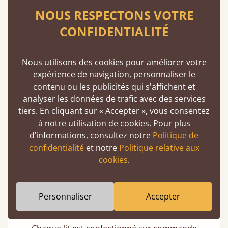
NOUS RESPECTONS VOTRE
CONFIDENTIALITÉ
Nous utilisons des cookies pour améliorer votre
Assemblage à tenon et à mortaise
expérience de navigation, personnaliser le
contenu ou les publicités qui s'affichent et
Cette technique de menuiserie existe depuis
analyser les données de trafic avec des services
2500 av. J.-C. Une méthode éprouvée
tiers. En cliquant sur « Accepter », vous consentez
garantissant solidité et durabilité.
à notre utilisation de cookies. Pour plus
d’informations, consultez notre
Politique de
confidentialité
et notre
Politique relative aux
cookies
.
Personnaliser
Accepter
Fabrication artisanale et européenne