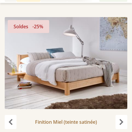
Soldes
-25%
Finition Miel (teinte satinée)
Précédent
Suiv