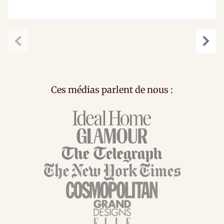
Précédent
Suiv
Ces médias parlent de nous :