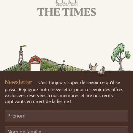
Newsletter
C’est toujours super de savoir ce qu'il se
passe. Rejoignez notre newsletter pour recevoir des offres
exclusives réservées à nos membres et lire nos récits
captivants en direct de la ferme !