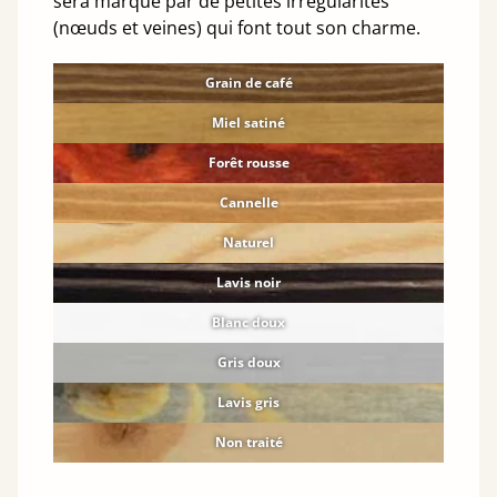
sera marqué par de petites irrégularités
(nœuds et veines) qui font tout son charme.
Grain de café
Miel satiné
Forêt rousse
Cannelle
Naturel
Lavis noir
Blanc doux
Gris doux
Lavis gris
Non traité