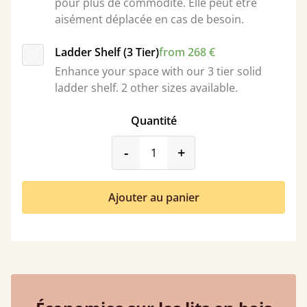
pour plus de commodité. Elle peut être
aisément déplacée en cas de besoin.
Ladder Shelf (3 Tier)
from 268 €
Enhance your space with our 3 tier solid
ladder shelf. 2 other sizes available.
Quantité
product_form.decrease
product_form.incr
-
+
Ajouter au panier