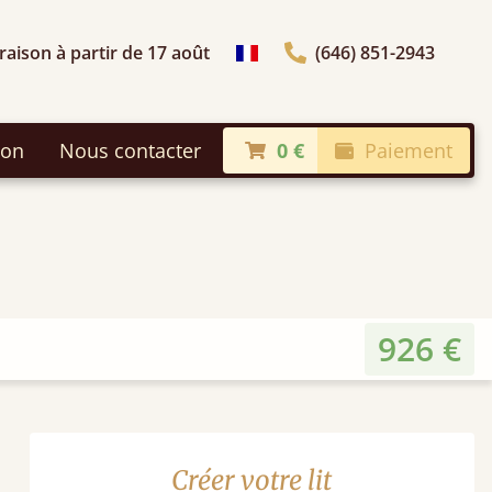
raison à partir de 17 août
(646) 851-2943
Choisir le pays
son
Nous contacter
0 €
Paiement
926 €
Créer votre lit