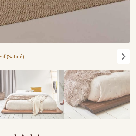
if (Satiné)
Suiva