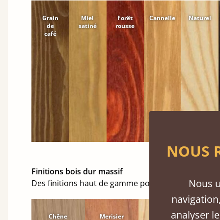
Grain
Miel
Forêt
Cannelle
Naturel
de
satiné
rousse
café
NOUS R
Finitions bois dur massif
Nous u
Des finitions haut de gamme pour embellir votre 
navigation,
analyser le
Chêne
Merisier
Érable
Hê