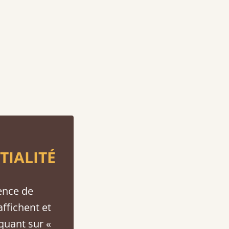
TIALITÉ
ence de
affichent et
iquant sur «