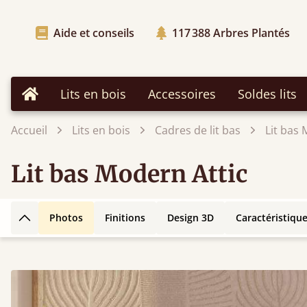
Aide et conseils
117 388
Arbres Plantés
Lits en bois
Accessoires
Soldes lits
Accueil
Accueil
Lits en bois
Cadres de lit bas
Lit bas 
Lit bas Modern Attic
Photos
Finitions
Design 3D
Caractéristiqu
Retour en haut de la page