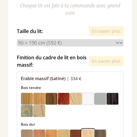
Chaque lit est fait à la commande avec grand
soin
Taille du lit:
En savoir plus
Finition du cadre de lit en bois
En savoir plus
massif:
Érable massif (Satiné)
|
334 €
Bois tendre
Bois dur