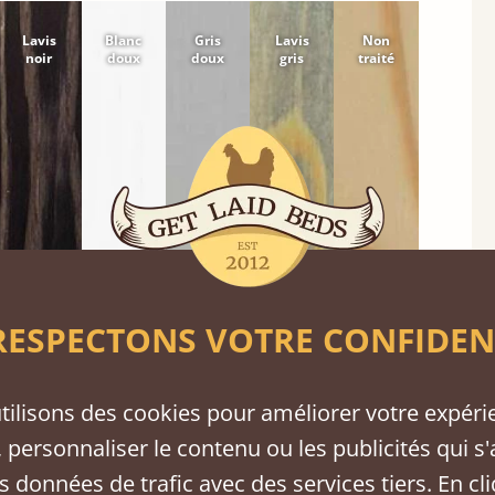
Lavis
Blanc
Gris
Lavis
Non
noir
doux
doux
gris
traité
ESPECTONS VOTRE CONFIDEN
tilisons des cookies pour améliorer votre expéri
chambre.
 personnaliser le contenu ou les publicités qui s'
s données de trafic avec des services tiers. En cl
tre
Frêne
Noyer
Sapelli