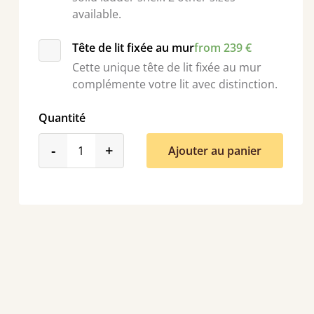
available.
Tête de lit fixée au mur
from 239 €
Cette unique tête de lit fixée au mur
complémente votre lit avec distinction.
Quantité
product_form.decrease
product_form.increase
-
+
Ajouter au panier